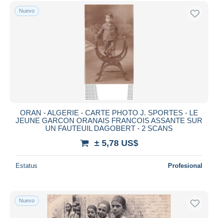
Sólo con descuento
Nuevo
Envío gratis
Métodos de pago
PayPal
Transferencia bancaria
Visa
Mastercard
Bancontact
iDeal
ORAN - ALGERIE - CARTE PHOTO J. SPORTES - LE
JEUNE GARCON ORANAIS FRANCOIS ASSANTE SUR
Maestro
UN FAUTEUIL DAGOBERT - 2 SCANS
Deseleccionar todo
± 5,78 US$
Residencia del vendedor
Estatus
Profesional
Mundo entero
Nuevo