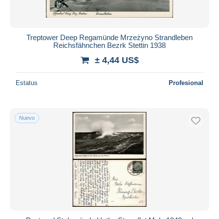
Todas las duraciones
Nuevo desde
Días
Treptower Deep Regamünde Mrzeżyno Strandleben
Reichsfähnchen Bezrk Stettin 1938
Cerrando dentro
horas
de
± 4,44 US$
Precio
Estatus
Profesional
De
a
US$
US$
Sólo con descuento
Nuevo
Envío gratis
Métodos de pago
PayPal
Transferencia bancaria
Visa
Mastercard
Bancontact