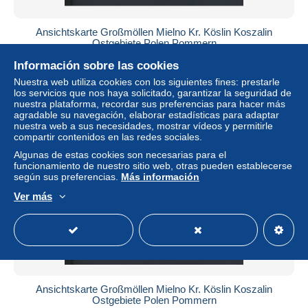
Ansichtskarte Großmöllen Mielno Kr. Köslin Koszalin
Ostgebiete Polen Pommern
± 41,60 US$
Información sobre las cookies
Nuestra web utiliza cookies con los siguientes fines: prestarle
los servicios que nos haya solicitado, garantizar la seguridad de
Estatus
Profesional
nuestra plataforma, recordar sus preferencias para hacer más
agradable su navegación, elaborar estadísticas para adaptar
nuestra web a sus necesidades, mostrar vídeos y permitirle
compartir contenidos en las redes sociales.
Nuevo
Algunas de estas cookies son necesarias para el
funcionamiento de nuestro sitio web, otras pueden establecerse
según sus preferencias.
Más información
Ver más
Ansichtskarte Großmöllen Mielno Kr. Köslin Koszalin
Ostgebiete Polen Pommern