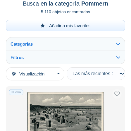
Busca en la categoría
Pommern
5.110 objetos encontrados
Añadir a mis favoritos
Categorías
Filtros
Ver todo
Tipo de venta
Visualización
Categorías principales
Activas
Postales
Precios fijos
Europa
Nuevo
Subasta con ofertas
Alemania
Subastas sin pujas
Ehemalige dt. Gebiete
Casa de subastas
Vendidos
Pommern
Duration