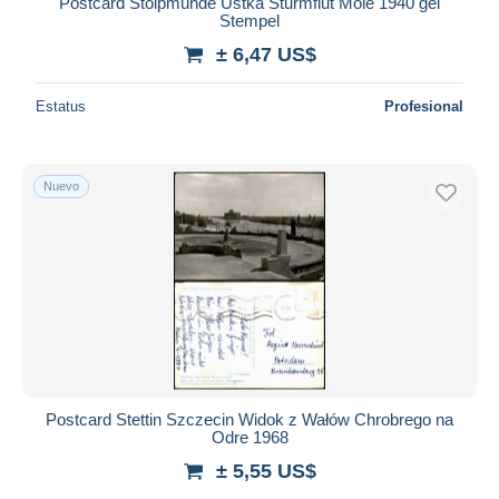
iDeal
Postcard Stolpmünde Ustka Sturmflut Mole 1940 gel
Stempel
Maestro
± 6,47 US$
Deseleccionar todo
Estatus
Profesional
Residencia del vendedor
Mundo entero
Nuevo
Aplicar
Postcard Stettin Szczecin Widok z Wałów Chrobrego na
Odre 1968
± 5,55 US$