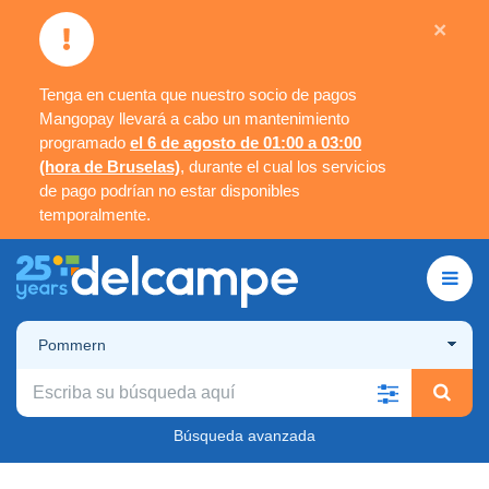
×
Tenga en cuenta que nuestro socio de pagos
Mangopay llevará a cabo un mantenimiento
programado
el 6 de agosto de 01:00 a 03:00
(hora de Bruselas)
, durante el cual los servicios
de pago podrían no estar disponibles
temporalmente.
Pommern
Búsqueda avanzada