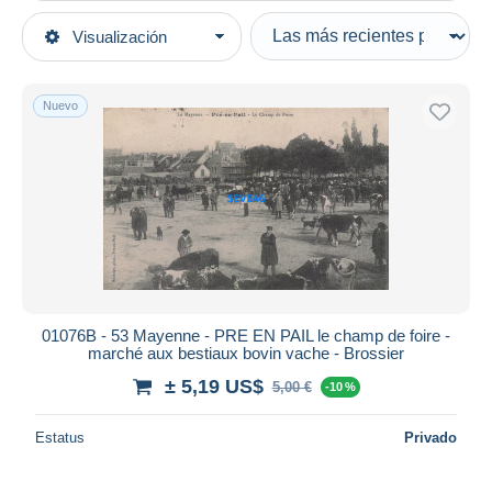
Tipo de venta
Visualización
Categorías principales
Activas
Postales
Precios fijos
Europa
Nuevo
Subasta con ofertas
Francia
Subastas sin pujas
[53] Mayenne
Casa de subastas
Vendidos
Pre en Pail
Duration
Todas las duraciones
Nuevo desde
Días
01076B - 53 Mayenne - PRE EN PAIL le champ de foire -
marché aux bestiaux bovin vache - Brossier
Cerrando dentro
horas
de
± 5,19 US$
5,00 €
-10 %
Precio
Estatus
Privado
De
a
US$
US$