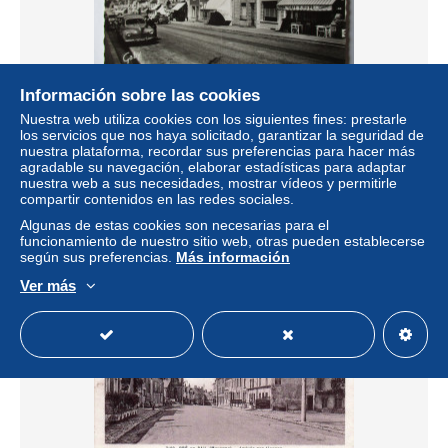
Información sobre las cookies
Nuestra web utiliza cookies con los siguientes fines: prestarle
cpsm...Pré-en-Pail...(mayenne)...rue aristide briand...(café
los servicios que nos haya solicitado, garantizar la seguridad de
V.Huve.. auto 203.)...
nuestra plataforma, recordar sus preferencias para hacer más
± 1,73 US$
agradable su navegación, elaborar estadísticas para adaptar
nuestra web a sus necesidades, mostrar vídeos y permitirle
compartir contenidos en las redes sociales.
Estatus
Privado
Algunas de estas cookies son necesarias para el
funcionamiento de nuestro sitio web, otras pueden establecerse
según sus preferencias.
Más información
Ver más
Nuevo