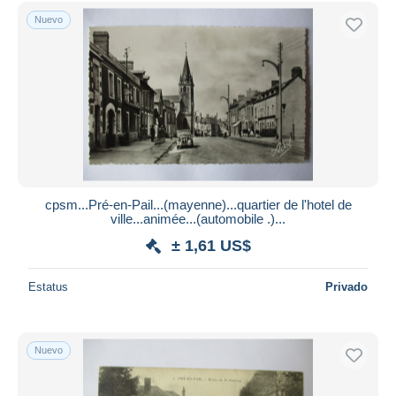
Sólo con descuento
Nuevo
Envío gratis
Métodos de pago
PayPal
Transferencia bancaria
Visa
Mastercard
Bancontact
iDeal
cpsm...Pré-en-Pail...(mayenne)...quartier de l'hotel de
ville...animée...(automobile .)...
Maestro
± 1,61 US$
Deseleccionar todo
Estatus
Privado
Residencia del vendedor
Mundo entero
Nuevo