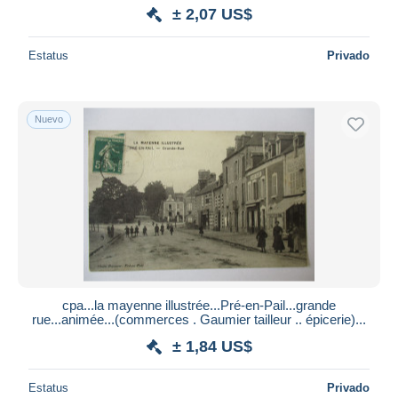
± 2,07 US$
Estatus
Privado
Nuevo
cpa...la mayenne illustrée...Pré-en-Pail...grande
rue...animée...(commerces . Gaumier tailleur .. épicerie)...
± 1,84 US$
Estatus
Privado