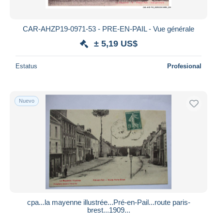
CAR-AHZP19-0971-53 - PRE-EN-PAIL - Vue générale
± 5,19 US$
Estatus
Profesional
Nuevo
cpa...la mayenne illustrée...Pré-en-Pail...route paris-
brest...1909...