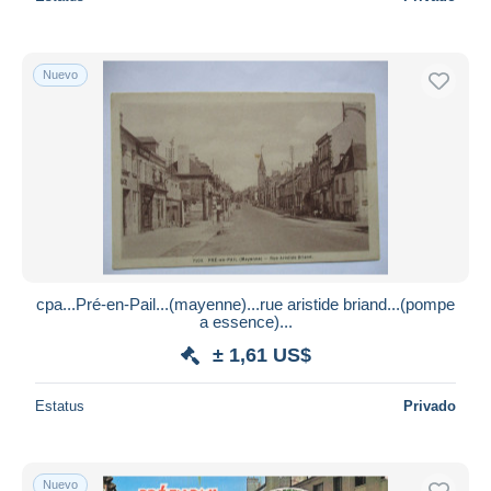
Nuevo
cpa...Pré-en-Pail...(mayenne)...rue aristide briand...(pompe
a essence)...
± 1,61 US$
Estatus
Privado
Nuevo