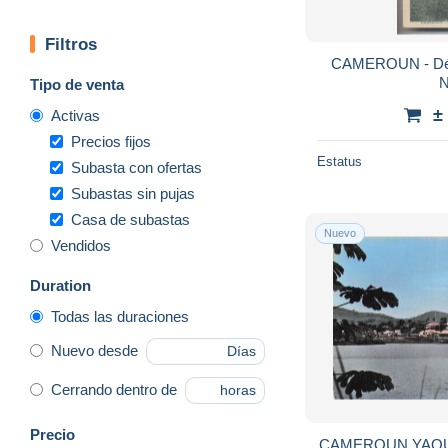
Filtros
CAMEROUN - Débr
Tipo de venta
±
Activas
Precios fijos
Estatus
Subasta con ofertas
Subastas sin pujas
Casa de subastas
Nuevo
Vendidos
Duration
Todas las duraciones
Nuevo desde
Días
Cerrando dentro de
horas
Precio
CAMEROUN YAOU