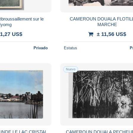
oussaillement sur le
CAMEROUN DOUALA FLOTIL
Nyomg
MARCHE
 1,27 US$
± 11,56 US$
Privado
Estatus
P
Nuevo
NDE LE LAC CRISTAL
CAMEROUN DOUALA PECHEU