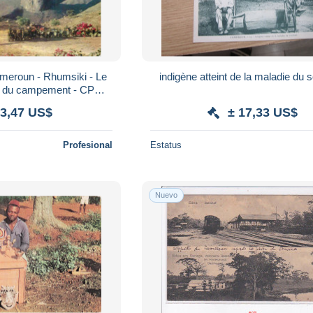
ameroun - Rhumsiki - Le
indigène atteint de la maladie du
u du campement - CPM -
Verso - Poscard - Cart
 3,47 US$
± 17,33 US$
Profesional
Estatus
Nuevo