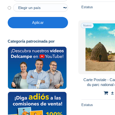
Estatus
Aplicar
Nuevo
Categoría patrocinada por
Carte Postale - C
du parc national
Scans Recto-Verso 
±
Estatus