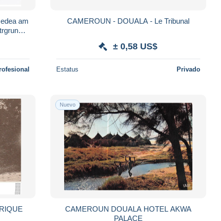
 edea am
CAMEROUN - DOUALA - Le Tribunal
trgrund
tat
± 0,58 US$
rofesional
Estatus
Privado
Nuevo
CAMEROUN DOUALA HOTEL AKWA
PALACE