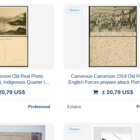
Nuevo
oon Old Real Photo
Cameroun Cameroon 1914 Old P
, Indigenous Quarter in
English Forces prepare attack Port
ouala
20,79 US$
± 20,79 US$
Profesional
Estatus
P
Nuevo