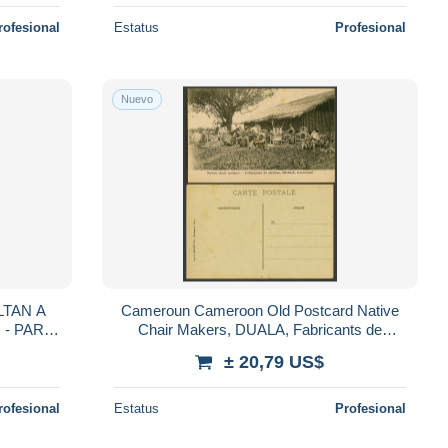
rofesional
Estatus
Profesional
Nuevo
LTAN A
Cameroun Cameroon Old Postcard Native
Chair Makers, DUALA, Fabricants de
CANS)
chaises
± 20,79 US$
rofesional
Estatus
Profesional