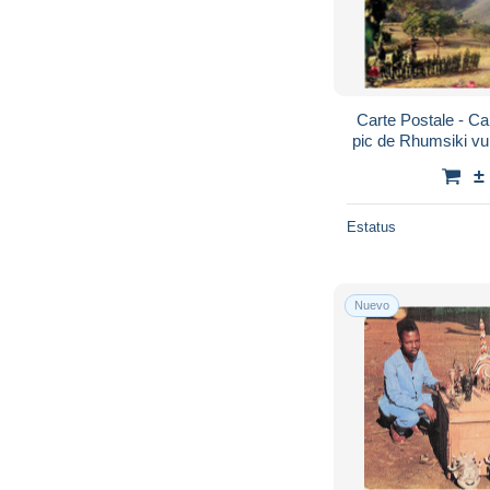
Carte Postale - C
pic de Rhumsiki v
Voir Scans Recto-
±
Estatus
Nuevo