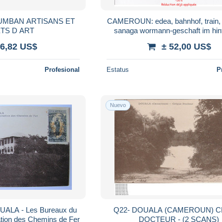
MBAN ARTISANS ET
CAMEROUN: edea, bahnhof, train,
TS D ART
sanaga wormann-geschaft im hin
bezirksamt, gare - Très bon é
 6,82 US$
± 52,00 US$
Profesional
Estatus
P
Nuevo
LA - Les Bureaux du
Q22- DOUALA (CAMEROUN) CRIQUE
tation des Chemins de Fer
DOCTEUR - (2 SCANS)