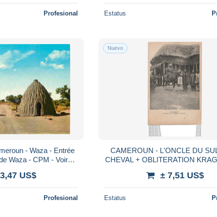
Profesional
Estatus
P
Nuevo
ameroun - Waza - Entrée
CAMEROUN - L'ONCLE DU SU
 de Waza - CPM - Voir
CHEVAL + OBLITERATION KRAG - PARIS
- Poscard - Carta Posta
JEUX OLYMPIQUE 1924 - (3 S
 3,47 US$
± 7,51 US$
Profesional
Estatus
P