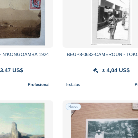
- N'KONGOAMBA 1924
BEUP8-0632-CAMEROUN - TO
 3,47 US$
± 4,04 US$
Profesional
Estatus
P
Nuevo