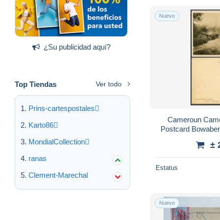
Nuevo
¿Su publicidad aquí?
Top Tiendas
Ver todo
Prins-cartespostales
Cameroun Camer
Karto86
Postcard Bowaberi
D
MondialCollection
± 
ranas
Estatus
Clement-Marechal
Nuevo