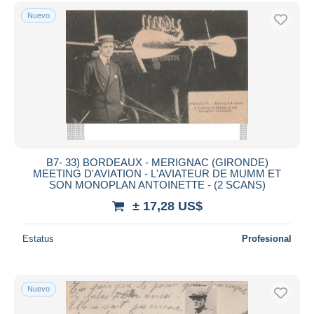
Sólo con descuento
Nuevo
Envío gratis
Métodos de pago
PayPal
Transferencia bancaria
Visa
Mastercard
Bancontact
iDeal
B7- 33) BORDEAUX - MERIGNAC (GIRONDE)
MEETING D'AVIATION - L'AVIATEUR DE MUMM ET
Maestro
SON MONOPLAN ANTOINETTE - (2 SCANS)
Deseleccionar todo
± 17,28 US$
Residencia del vendedor
Estatus
Profesional
Mundo entero
Nuevo