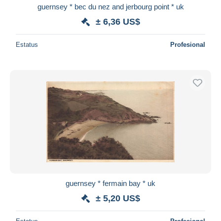
guernsey * bec du nez and jerbourg point * uk
± 6,36 US$
Estatus
Profesional
guernsey * fermain bay * uk
± 5,20 US$