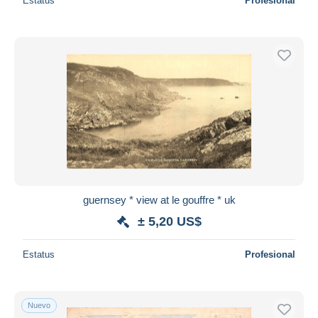
Estatus
Profesional
guernsey * view at le gouffre * uk
± 5,20 US$
Estatus
Profesional
Nuevo