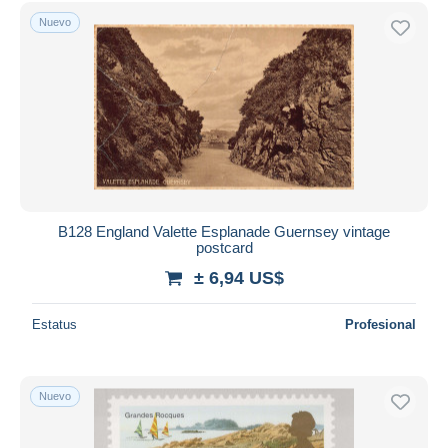
Sólo con descuento
Nuevo
Envío gratis
Métodos de pago
PayPal
Transferencia bancaria
Visa
Mastercard
Bancontact
iDeal
B128 England Valette Esplanade Guernsey vintage
postcard
Maestro
± 6,94 US$
Deseleccionar todo
Estatus
Profesional
Residencia del vendedor
Mundo entero
Nuevo