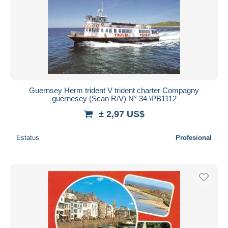
Guernsey Herm trident V trident charter Compagny
guernesey (Scan R/V) N° 34 \PB1112
± 2,97 US$
Estatus
Profesional