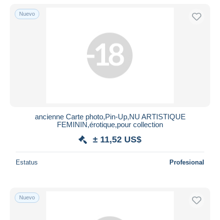
Nuevo
Sólo con descuento
Envío gratis
Métodos de pago
PayPal
Transferencia bancaria
Visa
Mastercard
Bancontact
ancienne Carte photo,Pin-Up,NU ARTISTIQUE
iDeal
FEMININ,érotique,pour collection
Maestro
± 11,52 US$
Deseleccionar todo
Estatus
Profesional
Residencia del vendedor
Mundo entero
Nuevo