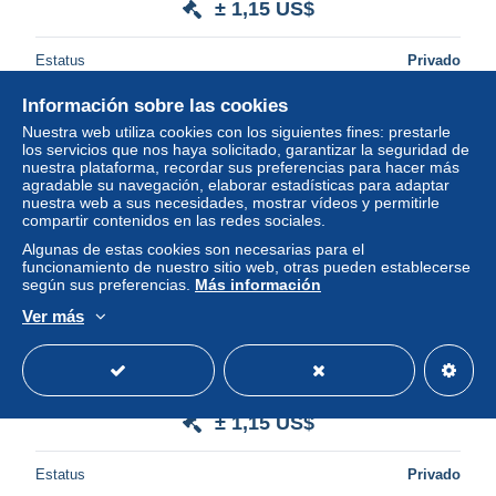
± 1,15 US$
Estatus
Privado
Información sobre las cookies
Nuestra web utiliza cookies con los siguientes fines: prestarle
Nuevo
los servicios que nos haya solicitado, garantizar la seguridad de
nuestra plataforma, recordar sus preferencias para hacer más
agradable su navegación, elaborar estadísticas para adaptar
nuestra web a sus necesidades, mostrar vídeos y permitirle
compartir contenidos en las redes sociales.
Algunas de estas cookies son necesarias para el
funcionamiento de nuestro sitio web, otras pueden establecerse
según sus preferencias.
Más información
Ver más
Vintage Pin-Up Art Postcard Original 4x6 Fine Art Nude -
Artistic Female Form - Glossy Archive #A1139
± 1,15 US$
Estatus
Privado