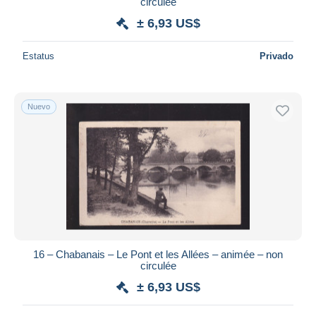
iDeal
circulée
Maestro
± 6,93 US$
Deseleccionar todo
Estatus
Privado
Residencia del vendedor
Mundo entero
Nuevo
Aplicar
16 – Chabanais – Le Pont et les Allées – animée – non
circulée
± 6,93 US$