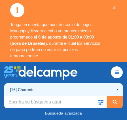
×
Tenga en cuenta que nuestro socio de pagos
Mangopay llevará a cabo un mantenimiento
programado
el 6 de agosto de 01:00 a 03:00
(hora de Bruselas)
, durante el cual los servicios
de pago podrían no estar disponibles
temporalmente.
[16] Charente
Búsqueda avanzada