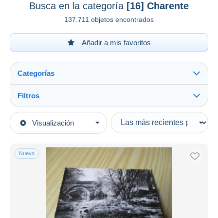
Busca en la categoría
[16] Charente
137.711 objetos encontrados
Añadir a mis favoritos
Categorías
Filtros
Ver todo
Tipo de venta
Visualización
Categorías principales
Activas
Postales
Precios fijos
Europa
Nuevo
Subasta con ofertas
Francia
Subastas sin pujas
Casa de subastas
[16] Charente
Ver todo
Vendidos
Angouleme
35.838
Chateauneuf sur Charente
1.975
Duration