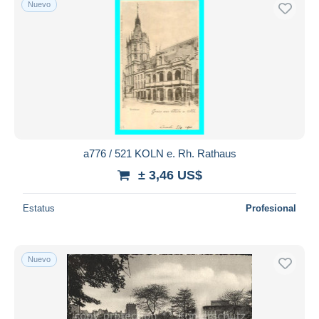
Nuevo
Sólo con descuento
Envío gratis
Métodos de pago
PayPal
Transferencia bancaria
Visa
Mastercard
Bancontact
a776 / 521 KOLN e. Rh. Rathaus
iDeal
± 3,46 US$
Maestro
Deseleccionar todo
Estatus
Profesional
Residencia del vendedor
Mundo entero
Nuevo