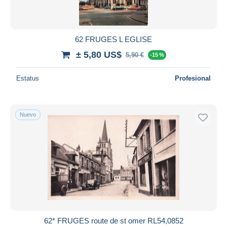
62 FRUGES L EGLISE
± 5,80 US$
5,90 €
-15 %
Estatus
Profesional
Nuevo
62* FRUGES route de st omer RL54,0852