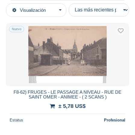
Tipo de venta
Visualización
Categorías principales
Activas
Postales
Precios fijos
Europa
Nuevo
Subasta con ofertas
Francia
Subastas sin pujas
[62] Pas de Calais
Casa de subastas
Vendidos
Fruges
Duration
Todas las duraciones
Nuevo desde
Días
F8-62) FRUGES - LE PASSAGE A NIVEAU - RUE DE
SAINT OMER - ANIMEE - ( 2 SCANS )
Cerrando dentro
horas
de
± 5,78 US$
Precio
Estatus
Profesional
De
a
US$
US$