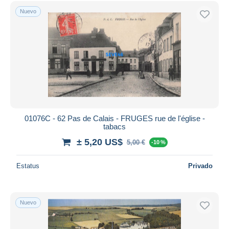
Sólo con descuento
Nuevo
Envío gratis
Métodos de pago
PayPal
Transferencia bancaria
Visa
Mastercard
Bancontact
iDeal
01076C - 62 Pas de Calais - FRUGES rue de l'église -
tabacs
Maestro
± 5,20 US$
5,00 €
-10 %
Deseleccionar todo
Estatus
Privado
Residencia del vendedor
Mundo entero
Nuevo