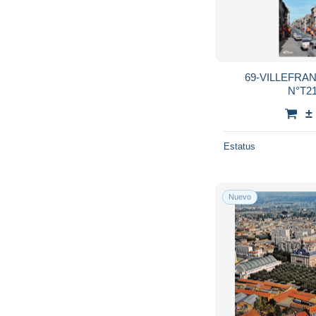
69-VILLEFRA
N°T21
±
Estatus
Nuevo