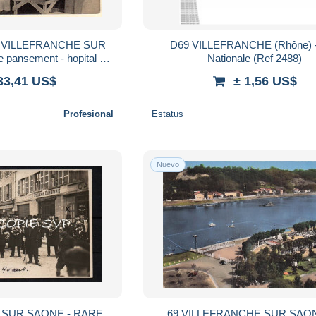
 - VILLEFRANCHE SUR
D69 VILLEFRANCHE (Rhône) 
e pansement - hopital de
Nationale (Ref 2488)
s bon état - RHONE
33,41 US$
± 1,56 US$
Profesional
Estatus
Nuevo
 SUR SAONE - RARE
69 VILLEFRANCHE SUR SAO