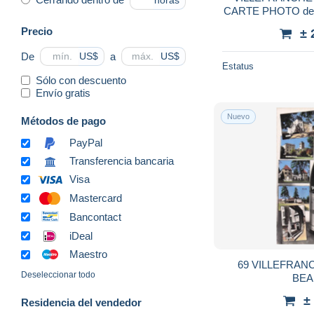
horas
CARTE PHOTO des c
- 
Precio
± 
De
a
US$
US$
Estatus
Sólo con descuento
Envío gratis
Nuevo
Métodos de pago
PayPal
Transferencia bancaria
Visa
Mastercard
Bancontact
iDeal
Maestro
69 VILLEFRAN
Deseleccionar todo
BEA
±
Residencia del vendedor