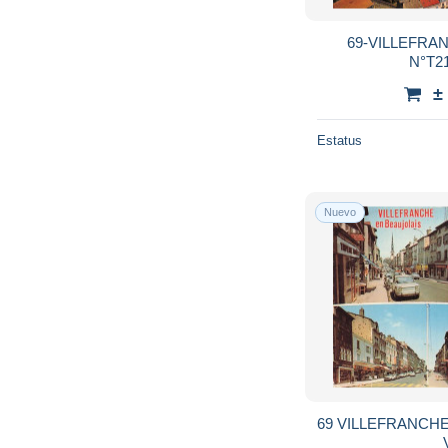
69-VILLEFRA
N°T21
±
Estatus
Nuevo
69 VILLEFRANCH