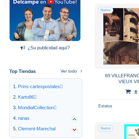
Nuevo
¿Su publicidad aquí?
Top Tiendas
Ver todo
69 VILLEFRAN
VIEUX V
Prins-cartespostales
±
Karto86
Estatus
MondialCollection
ranas
Clement-Marechal
Nuevo