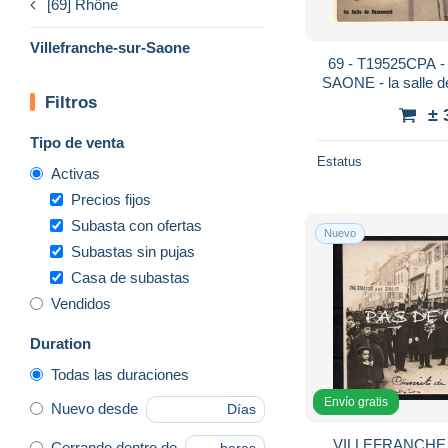
[69] Rhône
Villefranche-sur-Saone
69 - T19525CPA
SAONE - la salle d
Filtros
mongre - Trè
± 
Tipo de venta
Estatus
Activas
Precios fijos
Subasta con ofertas
Nuevo
Subastas sin pujas
Casa de subastas
Vendidos
Duration
Todas las duraciones
Envío gratis
Nuevo desde
Días
VILLEFRANCHE
Cerrando dentro de