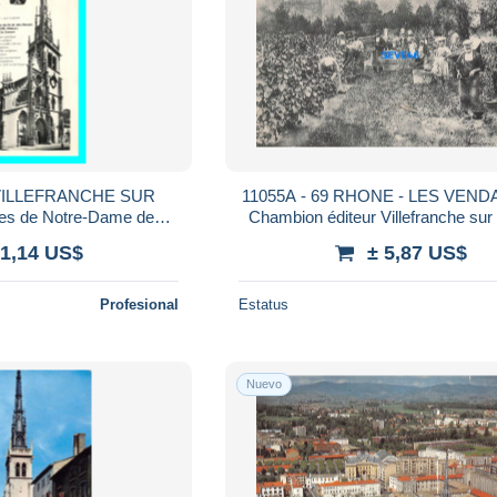
- VILLEFRANCHE SUR
11055A - 69 RHONE - LES VEND
es de Notre-Dame des
Chambion éditeur Villefranche sur
marais
vigne
 1,14 US$
± 5,87 US$
Profesional
Estatus
Nuevo