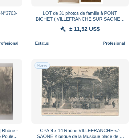
N°3763-
LOT de 31 photos de famille à PONT
BICHET ( VILLEFRANCHE SUR SAONE )(
attention photo NON CARTE POSTALE )
± 11,52 US$
rofesional
Estatus
Profesional
Nuevo
CPA 9 x 14 Rhône VILLEFRANCHE-s/-
 Poulet -
SAÖNE Kiosque de la Musique place de la