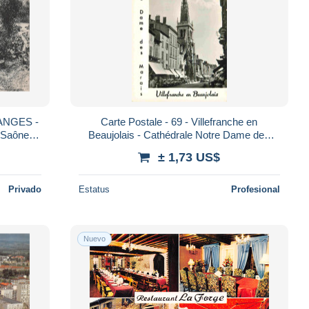
ANGES -
Carte Postale - 69 - Villefranche en
 Saône -
Beaujolais - Cathédrale Notre Dame des
Marais - Mention Photographie Véritable -
± 1,73 US$
Ca
Privado
Estatus
Profesional
Nuevo