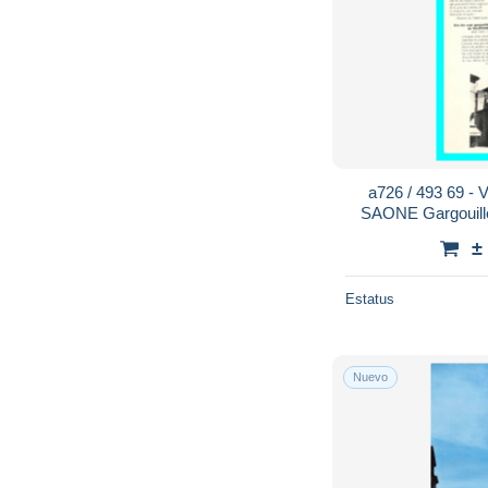
a726 / 493 69 
SAONE Gargouill
±
Estatus
Nuevo