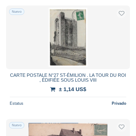
Sólo con descuento
Envío gratis
Nuevo
Métodos de pago
PayPal
Transferencia bancaria
Visa
Mastercard
Bancontact
iDeal
CARTE POSTALE N°27 ST-ÉMILION . LA TOUR DU ROI
Maestro
, ÉDIFIÉE SOUS LOUIS VIII
Deseleccionar todo
± 1,14 US$
Residencia del vendedor
Estatus
Privado
Mundo entero
Nuevo