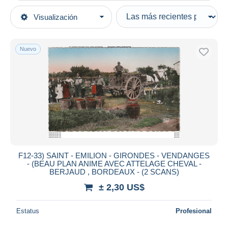
Tipo de venta
Visualización
Categorías principales
Activas
Postales
Precios fijos
Europa
Nuevo
Subasta con ofertas
Francia
Subastas sin pujas
[33] Gironde
Casa de subastas
Vendidos
Saint-Emilion
Duration
Todas las duraciones
Nuevo desde
Días
F12-33) SAINT - EMILION - GIRONDES - VENDANGES
- (BEAU PLAN ANIME AVEC ATTELAGE CHEVAL -
Cerrando dentro
BERJAUD , BORDEAUX - (2 SCANS)
horas
de
± 2,30 US$
Precio
Estatus
Profesional
De
a
US$
US$