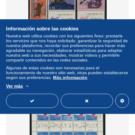
Información sobre las cookies
Nuestra web utiliza cookies con los siguientes fines: prestarle
los servicios que nos haya solicitado, garantizar la seguridad de
nuestra plataforma, recordar sus preferencias para hacer más
agradable su navegación, elaborar estadísticas para adaptar
Israel 1963 New year 3v, Mint NH, Nature - Religion - Sea
nuestra web a sus necesidades, mostrar vídeos y permitirle
Mammals - Bible Texts
compartir contenidos en las redes sociales.
± 3,24 US$
Algunas de estas cookies son necesarias para el
funcionamiento de nuestro sitio web, otras pueden establecerse
según sus preferencias.
Más información
Estatus
Profesional
Ver más
Nuevo