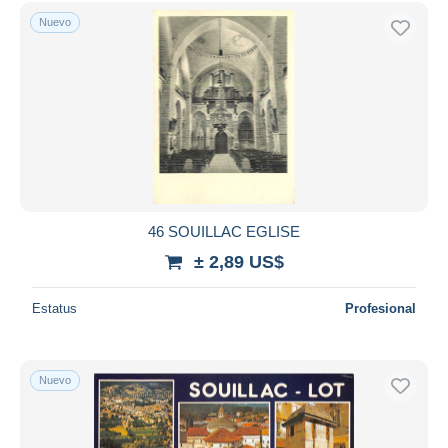
Sólo con descuento
Nuevo
Envío gratis
Métodos de pago
PayPal
Transferencia bancaria
Visa
Mastercard
Bancontact
iDeal
46 SOUILLAC EGLISE
Maestro
± 2,89 US$
Deseleccionar todo
Estatus
Profesional
Residencia del vendedor
Mundo entero
Nuevo