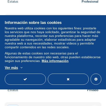
Estatus
Profesional
Nuevo
Información sobre las cookies
Nuestra web utiliza cookies con los siguientes fines: prestarle
los servicios que nos haya solicitado, garantizar la seguridad de
nuestra plataforma, recordar sus preferencias para hacer más
agradable su navegación, elaborar estadísticas para adaptar
nuestra web a sus necesidades, mostrar vídeos y permitirle
compartir contenidos en las redes sociales.
Algunas de estas cookies son necesarias para el
funcionamiento de nuestro sitio web, otras pueden establecerse
según sus preferencias.
Más información
Ver más
CPSM / CPM 10.5 x 15 Lot SOUILLAC Eglise Abbatiale
Sainte Marie XII° siècle Le prophète Isaïe
± 2,60 US$
Estatus
Privado