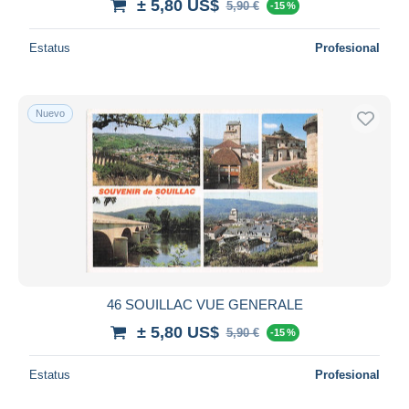
± 5,80 US$
5,90 €
-15 %
Estatus
Profesional
Nuevo
46 SOUILLAC VUE GENERALE
± 5,80 US$
5,90 €
-15 %
Estatus
Profesional