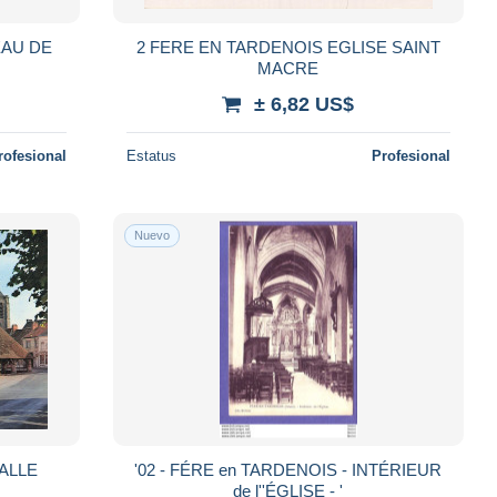
EAU DE
2 FERE EN TARDENOIS EGLISE SAINT
MACRE
± 6,82 US$
rofesional
Estatus
Profesional
Nuevo
ALLE
'02 - FÉRE en TARDENOIS - INTÉRIEUR
de l''ÉGLISE - '