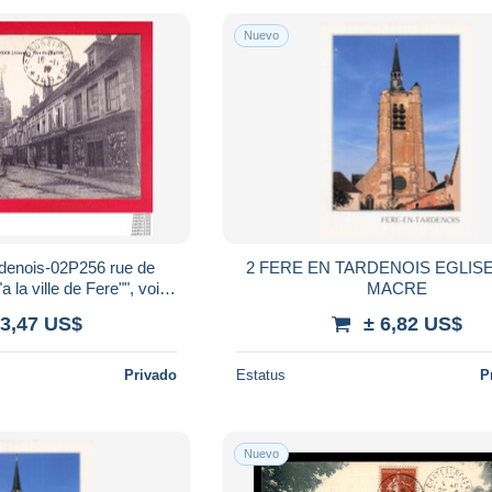
Nuevo
nois-02P256 rue de
2 FERE EN TARDENOIS EGLISE
a la ville de Fere"", voir
MACRE
T POSTES 149, cpa BE
 3,47 US$
± 6,82 US$
Privado
Estatus
P
Nuevo