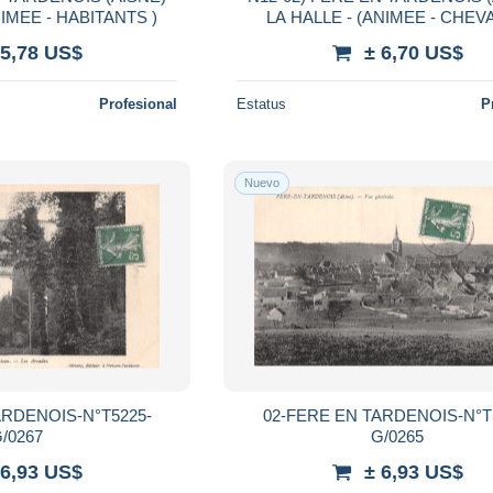
NIMEE - HABITANTS )
LA HALLE - (ANIMEE - CHEV
COULEURS - 2 SCANS)
 5,78 US$
± 6,70 US$
Profesional
Estatus
P
Nuevo
ARDENOIS-N°T5225-
02-FERE EN TARDENOIS-N°T
/0267
G/0265
 6,93 US$
± 6,93 US$