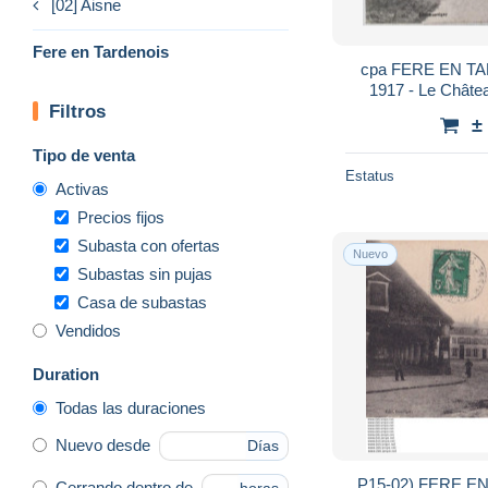
[02] Aisne
Fere en Tardenois
cpa FERE EN TAR
1917 - Le Châtea
Filtros
±
Tipo de venta
Estatus
Activas
Precios fijos
Subasta con ofertas
Nuevo
Subastas sin pujas
Casa de subastas
Vendidos
Duration
Todas las duraciones
Nuevo desde
Días
P15-02) FERE E
Cerrando dentro de