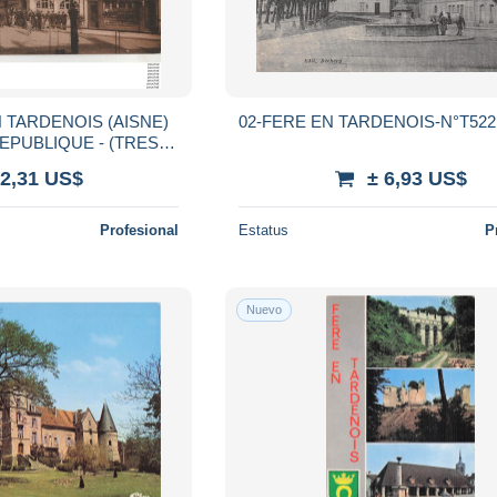
N TARDENOIS (AISNE)
02-FERE EN TARDENOIS-N°T522
EPUBLIQUE - (TRES
CES - HABITANTS - 2
 2,31 US$
± 6,93 US$
CANS
Profesional
Estatus
P
Nuevo