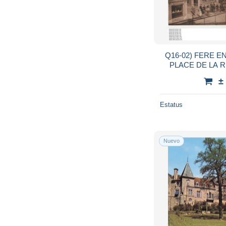
Q16-02) FERE E
PLACE DE LA R
ANIMEE - COMMER
±
S
Estatus
Nuevo