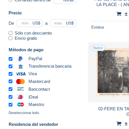
horas
LA PLACE - ( A
Precio
±
De
a
US$
US$
Estatus
Sólo con descuento
Envío gratis
Nuevo
Métodos de pago
PayPal
Transferencia bancaria
Visa
Mastercard
Bancontact
iDeal
Maestro
02-FERE EN T
Deseleccionar todo
G
±
Residencia del vendedor