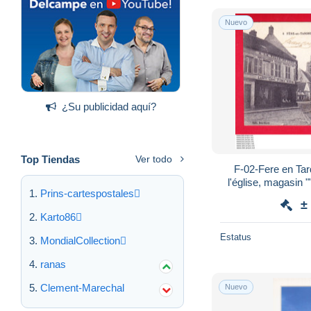
Nuevo
¿Su publicidad aquí?
Top Tiendas
Ver todo
F-02-Fere en Tarde
l'église, magasin ""
Prins-cartespostales
cachet TRESOR E
±
Karto86
Estatus
MondialCollection
ranas
Clement-Marechal
Nuevo