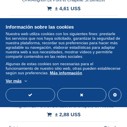
± 4,61 US$
Estatus
Profesional
Información sobre las cookies
Nuestra web utiliza cookies con los siguientes fines: prestarle
los servicios que nos haya solicitado, garantizar la seguridad de
Nuevo
nuestra plataforma, recordar sus preferencias para hacer más
agradable su navegación, elaborar estadísticas para adaptar
nuestra web a sus necesidades, mostrar vídeos y permitirle
compartir contenidos en las redes sociales.
Algunas de estas cookies son necesarias para el
funcionamiento de nuestro sitio web, otras pueden establecerse
según sus preferencias.
Más información
Ver más
1958 - FRANCE - Provence-Alpes-Côte d'Azur, Vaucluse -
Avignon : Le Pont St-Bénézet et la Chapelle St-Nicolas
± 2,88 US$