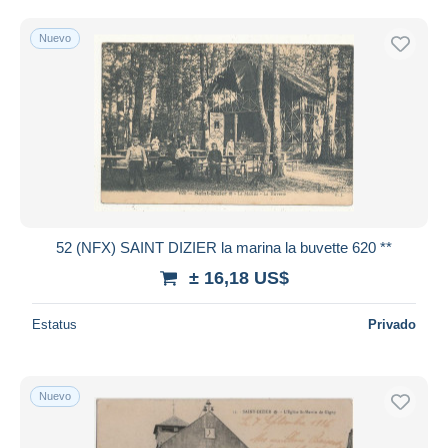
Sólo con descuento
Envío gratis
Nuevo
Métodos de pago
PayPal
Transferencia bancaria
Visa
Mastercard
Bancontact
iDeal
52 (NFX) SAINT DIZIER la marina la buvette 620 **
Maestro
± 16,18 US$
Deseleccionar todo
Estatus
Privado
Residencia del vendedor
Mundo entero
Nuevo