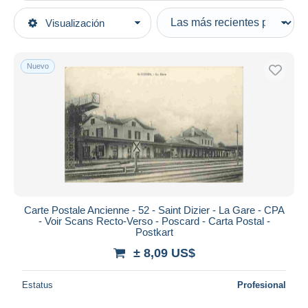
Tipo de venta
Visualización
Categorías principales
Activas
Postales
Precios fijos
Europa
Nuevo
Subasta con ofertas
Francia
Subastas sin pujas
[52] Haute Marne
Casa de subastas
Vendidos
Saint Dizier
Duration
Todas las duraciones
Nuevo desde
Días
Carte Postale Ancienne - 52 - Saint Dizier - La Gare - CPA
- Voir Scans Recto-Verso - Poscard - Carta Postal -
Cerrando dentro
Postkart
horas
de
± 8,09 US$
Precio
Estatus
Profesional
De
a
US$
US$