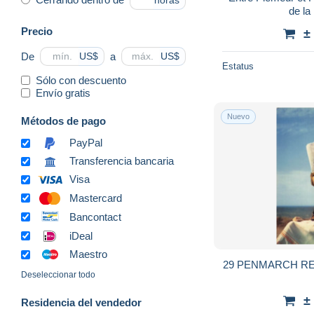
horas
de la
Precio
±
De
a
US$
US$
Estatus
Sólo con descuento
Envío gratis
Nuevo
Métodos de pago
PayPal
Transferencia bancaria
Visa
Mastercard
Bancontact
iDeal
Maestro
29 PENMARCH R
Deseleccionar todo
±
Residencia del vendedor