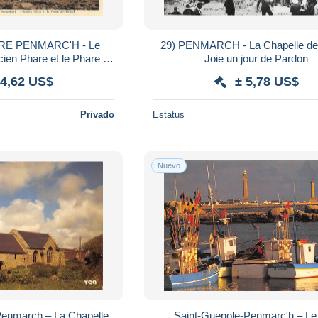
29) PENMARCH - La Chapelle de N.D. la
Joie un jour de Pardon
ckmuhi
 4,62 US$
± 5,78 US$
Privado
Estatus
Nuevo
Penmarch – La Chapelle
Saint-Guenole-Penmarc'h – Le