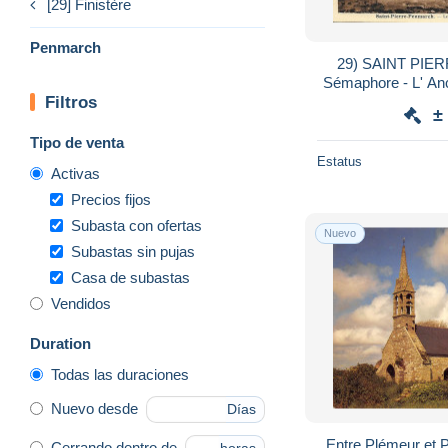
[29] Finistère
Penmarch
29) SAINT PIERRE PENMARC'H - Le
Sémaphore - L' Ancien Phare et le Phare d'
Filtros
E
±
Tipo de venta
Estatus
Activas
Precios fijos
Subasta con ofertas
Nuevo
Subastas sin pujas
Casa de subastas
Vendidos
Duration
Todas las duraciones
Nuevo desde
Días
Entre Plémeur et 
Cerrando dentro de