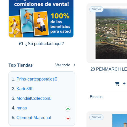
Nuevo
¿Su publicidad aquí?
Top Tiendas
Ver todo
29 PENMARCH L
Prins-cartespostales
±
Karto86
Estatus
MondialCollection
ranas
Clement-Marechal
Nuevo