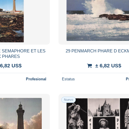
E SEMAPHORE ET LES
29 PENMARCH PHARE D ECK
X PHARES
 6,82 US$
± 6,82 US$
Profesional
Estatus
P
Nuevo