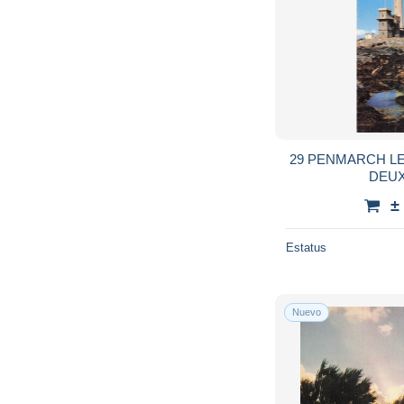
29 PENMARCH L
DEU
±
Estatus
Nuevo