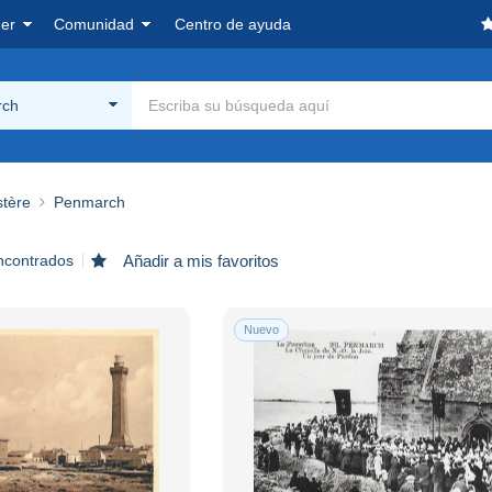
er
Comunidad
Centro de ayuda
rch
stère
Penmarch
ncontrados
Añadir a mis favoritos
Nuevo