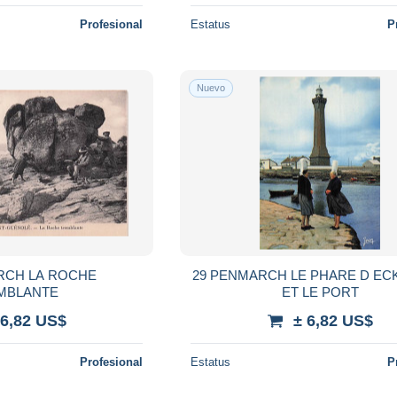
Profesional
Estatus
P
Nuevo
RCH LA ROCHE
29 PENMARCH LE PHARE D E
MBLANTE
ET LE PORT
 6,82 US$
± 6,82 US$
Profesional
Estatus
P