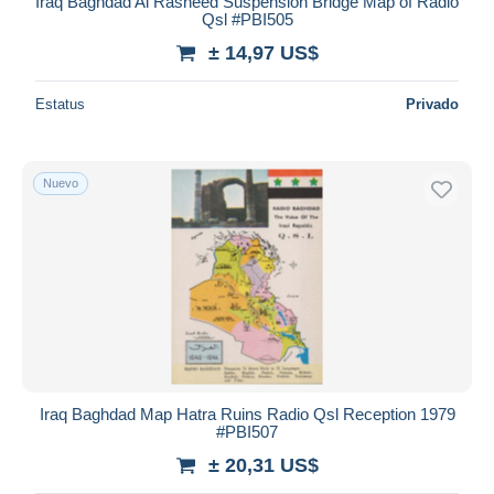
Iraq Baghdad Al Rasheed Suspension Bridge Map of Radio
Qsl #PBI505
± 14,97 US$
Estatus
Privado
Nuevo
Iraq Baghdad Map Hatra Ruins Radio Qsl Reception 1979
#PBI507
± 20,31 US$