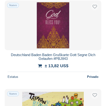
Sólo con descuento
Nuevo
Envío gratis
Métodos de pago
PayPal
Transferencia bancaria
Visa
Mastercard
Bancontact
iDeal
Deutschland Baden Baden Grußkarte Gott Segne Dich
Gelaufen #PBJ843
Maestro
± 13,82 US$
Deseleccionar todo
Estatus
Privado
Residencia del vendedor
Mundo entero
Nuevo