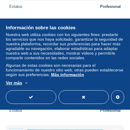
Estatus
Profesional
Información sobre las cookies
Nuevo
Nuestra web utiliza cookies con los siguientes fines: prestarle
los servicios que nos haya solicitado, garantizar la seguridad de
nuestra plataforma, recordar sus preferencias para hacer más
agradable su navegación, elaborar estadísticas para adaptar
nuestra web a sus necesidades, mostrar vídeos y permitirle
compartir contenidos en las redes sociales.
Algunas de estas cookies son necesarias para el
funcionamiento de nuestro sitio web, otras pueden establecerse
según sus preferencias.
Más información
Ver más
13-MARTIGUES-N°3770-A/0031
± 5,78 US$
Estatus
Profesional