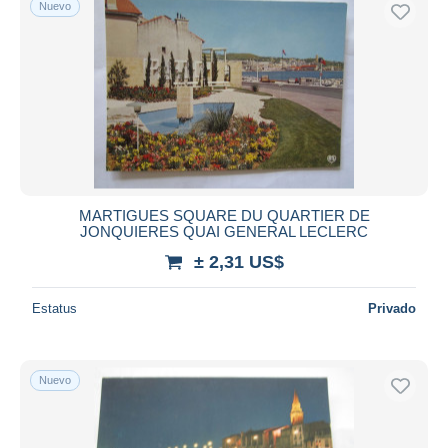
Nuevo
Sólo con descuento
Envío gratis
Métodos de pago
PayPal
Transferencia bancaria
Visa
Mastercard
Bancontact
MARTIGUES SQUARE DU QUARTIER DE
iDeal
JONQUIERES QUAI GENERAL LECLERC
Maestro
± 2,31 US$
Deseleccionar todo
Estatus
Privado
Residencia del vendedor
Mundo entero
Nuevo