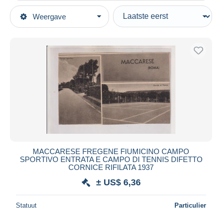
Type verkopen
Weergave
Topcategorieën
Actief
Postkaarten
Vaste prijs
Europa
Veiling met biedingen
Italië
Veilingen zonder biedingen
Lazio
Veilinghuizen
Verkocht
Fiumicino
Duur
Alle looptijden
Nieuw sinds
Dagen
MACCARESE FREGENE FIUMICINO CAMPO
SPORTIVO ENTRATA E CAMPO DI TENNIS DIFETTO
Eindigt binnen
uren
CORNICE RIFILATA 1937
± US$ 6,36
Prijs
Van
US$
tot
US$
Statuut
Particulier
Alleen met korting