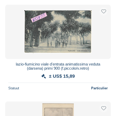
Gratis levering
Betaalmiddelen
PayPal
Bankoverschrijving
Visa
Mastercard
Bancontact
iDeal
lazio-fiumicino viale d'entrata animatissima veduta
Maestro
(darsena) primi 900 (f.piccolo/v.retro)
Alles deselecteren
± US$ 15,89
Woonplaats van de verkoper
Statuut
Particulier
Wereldwijd