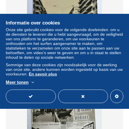
Informatie over cookies
Onze site gebruikt cookies voor de volgende doeleinden: om u
de diensten te leveren die u hebt aangevraagd, om de veiligheid
van ons platform te garanderen, om uw voorkeuren te
onthouden om het surfen aangenamer te maken, om
statistieken te verzamelen om onze site aan te passen aan uw
behoeften, om video's weer te geven en om u in staat te stellen
Roma Via Cipro Trionfale
inhoud te delen op sociale netwerken.
± US$ 17,34
Sommige van deze cookies zijn noodzakelijk voor de werking
van onze site, andere kunnen worden ingesteld op basis van uw
voorkeuren.
En savoir plus
Statuut
Particulier
Meer tonen