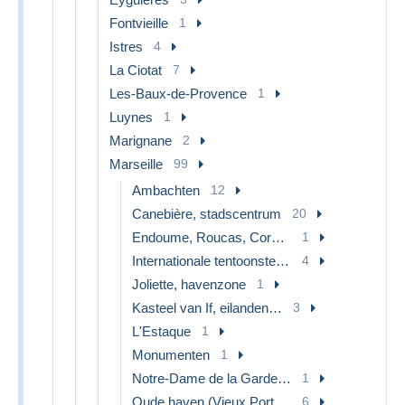
Fontvieille
1
Istres
4
La Ciotat
7
Les-Baux-de-Provence
1
Luynes
1
Marignane
2
Marseille
99
Ambachten
12
Canebière, stadscentrum
20
Endoume, Roucas, Corniche, stranden
1
Internationale tentoonstelling voor elektriciteit en andere
4
Joliette, havenzone
1
Kasteel van If, eilanden…
3
L'Estaque
1
Monumenten
1
Notre-Dame de la Garde, lift en de Heilige maagd
1
Oude haven (Vieux Port), Saint Victor, De Panier
6