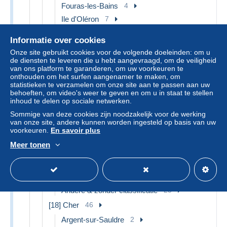
Fouras-les-Bains
4
Ile d'Oléron
7
Ile de Ré
10
Informatie over cookies
La Rochelle
15
Onze site gebruikt cookies voor de volgende doeleinden: om u
Marennes
4
de diensten te leveren die u hebt aangevraagd, om de veiligheid
van ons platform te garanderen, om uw voorkeuren te
Meschers
2
onthouden om het surfen aangenamer te maken, om
Montendre
1
statistieken te verzamelen om onze site aan te passen aan uw
behoeften, om video's weer te geven en om u in staat te stellen
Rochefort
3
inhoud te delen op sociale netwerken.
Royan
10
Sommige van deze cookies zijn noodzakelijk voor de werking
van onze site, andere kunnen worden ingesteld op basis van uw
Saint-Georges-de-Didonne
4
voorkeuren.
En savoir plus
Saint-Palais-sur-Mer
1
Meer tonen
Saintes
3
Saujon
8
Surgères
4
Andere & zonder classificatie
25
[18] Cher
46
Argent-sur-Sauldre
2