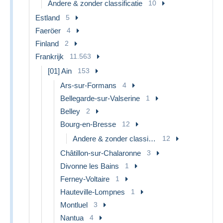
Andere & zonder classificatie
10
Estland
5
Faeröer
4
Finland
2
Frankrijk
11.563
[01] Ain
153
Ars-sur-Formans
4
Bellegarde-sur-Valserine
1
Belley
2
Bourg-en-Bresse
12
Andere & zonder classificatie
12
Châtillon-sur-Chalaronne
3
Divonne les Bains
1
Ferney-Voltaire
1
Hauteville-Lompnes
1
Montluel
3
Nantua
4