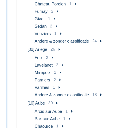
Chateau Porcien
1
Fumay
2
Givet
1
Sedan
2
Vouziers
1
Andere & zonder classificatie
24
[09] Ariège
26
Foix
2
Lavelanet
2
Mirepoix
1
Pamiers
2
Varilhes
1
Andere & zonder classificatie
18
[10] Aube
39
Arcis sur Aube
1
Bar-sur-Aube
1
Chaource
1