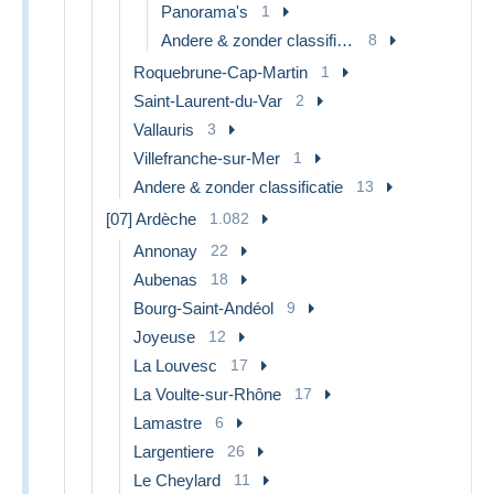
Panorama's
1
Andere & zonder classificatie
8
Roquebrune-Cap-Martin
1
Saint-Laurent-du-Var
2
Vallauris
3
Villefranche-sur-Mer
1
Andere & zonder classificatie
13
[07] Ardèche
1.082
Annonay
22
Aubenas
18
Bourg-Saint-Andéol
9
Joyeuse
12
La Louvesc
17
La Voulte-sur-Rhône
17
Lamastre
6
Largentiere
26
Le Cheylard
11