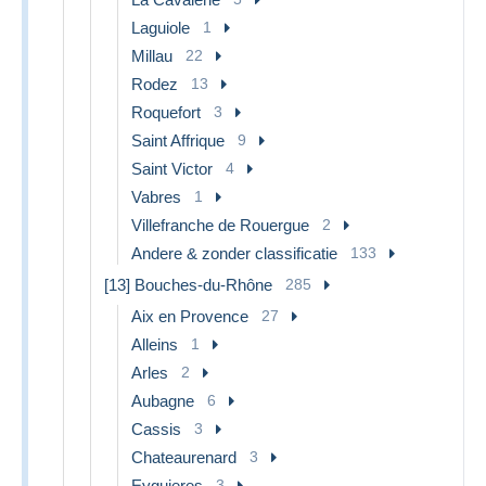
Laguiole
1
Millau
22
Rodez
13
Roquefort
3
Saint Affrique
9
Saint Victor
4
Vabres
1
Villefranche de Rouergue
2
Andere & zonder classificatie
133
[13] Bouches-du-Rhône
285
Aix en Provence
27
Alleins
1
Arles
2
Aubagne
6
Cassis
3
Chateaurenard
3
Eyguieres
3