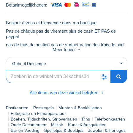
Betaalmogelijkheden:
Bonjour à vous et bienvenue dans ma boutique.
Pas de chèque pas de virement plus de cash ET PAS de
paypal
pas de frais de gestion pas de surfacturation des frais de port
Meer tonen
pas de forfait; juste les tarifs de la poste française
si vous avez un problème pour alimenter Mangopay contacter
Delcampe qui est très efficace pour cela
Geheel Delcampe
J'ai commencé à baisser les prix des TP France pour les
repositionner sur une remise que je pratiquai avant le 2
avril
Si vous êtes OK pour cela je vous souhaite de bonnes
Alle items van deze winkel bekijken
enchères
C.Lahetjuzan
Postkaarten
Postzegels
Munten & Bankbiljetten
Fotografie en Filmapparatuur
Boeken, Tijdschriften, Stripverhalen
Pins
Telefoonkaarten
Oude Documenten
Militair
Kunst & Antiquiteiten
Bar en Voeding
Spelletjes & Beeldjes
Juwelen & Horloges