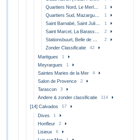
Quartiers Nord, Le Merlan, Saint Antoine
1
Quartiers Sud, Mazargues, Bonneveine, Pointe Rouge, Calanques,
1
Saint Barnabé, Saint Julien, Montolivet
1
Saint Marcel, La Barasse, St Menet
2
Stationsbuurt, Belle de Mai, Plombières
2
Zonder Classificatie
42
Martigues
1
Meyrargues
1
Saintes Maries de la Mer
4
Salon de Provence
2
Tarascon
3
Andere & zonder classificatie
114
[14] Calvados
57
Dives
1
Honfleur
2
Lisieux
6
Luc sur Mer
1