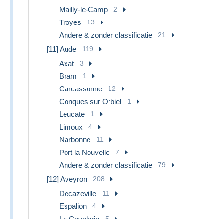
Mailly-le-Camp
2
Troyes
13
Andere & zonder classificatie
21
[11] Aude
119
Axat
3
Bram
1
Carcassonne
12
Conques sur Orbiel
1
Leucate
1
Limoux
4
Narbonne
11
Port la Nouvelle
7
Andere & zonder classificatie
79
[12] Aveyron
208
Decazeville
11
Espalion
4
La Cavalerie
5