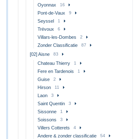
Oyonnax
16
Pont-de-Vaux
9
Seyssel
1
Trévoux
6
Villars-les-Dombes
2
Zonder Classificatie
87
[02] Aisne
83
Chateau Thierry
1
Fere en Tardenois
1
Guise
2
Hirson
11
Laon
3
Saint Quentin
3
Sissonne
1
Soissons
3
Villers Cotterets
4
Andere & zonder classificatie
54