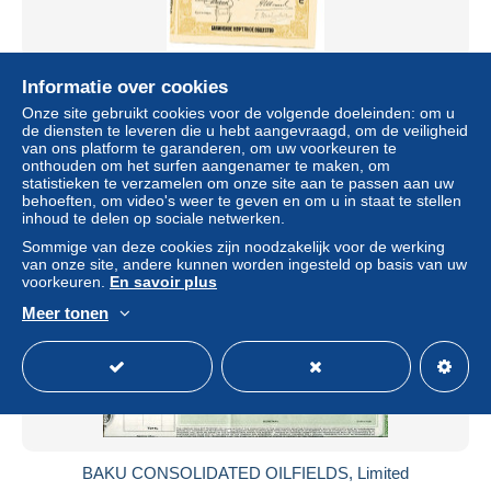
SOCIÉTÉ du NAPHTE de BAKOU; Certificat Provisoire
Informatie over cookies
± US$ 5,78
Onze site gebruikt cookies voor de volgende doeleinden: om u
de diensten te leveren die u hebt aangevraagd, om de veiligheid
van ons platform te garanderen, om uw voorkeuren te
Statuut
Particulier
onthouden om het surfen aangenamer te maken, om
statistieken te verzamelen om onze site aan te passen aan uw
behoeften, om video's weer te geven en om u in staat te stellen
inhoud te delen op sociale netwerken.
Nieuw
Sommige van deze cookies zijn noodzakelijk voor de werking
van onze site, andere kunnen worden ingesteld op basis van uw
voorkeuren.
En savoir plus
Meer tonen
BAKU CONSOLIDATED OILFIELDS, Limited