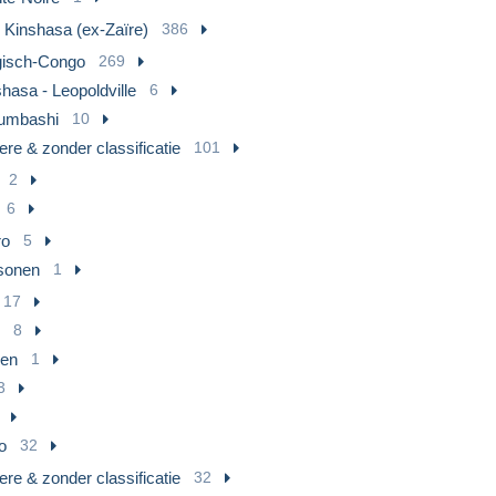
 Kinshasa (ex-Zaïre)
386
gisch-Congo
269
hasa - Leopoldville
6
umbashi
10
re & zonder classificatie
101
2
6
ro
5
sonen
1
17
8
en
1
3
o
32
re & zonder classificatie
32