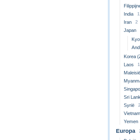
Filippij
India
1
Iran
2
Japan
Kyo
Ande
Korea (
Laos
1
Maleisi
Myanma
Singapo
Sri Lan
Syrië
Vietna
Yemen
Europa