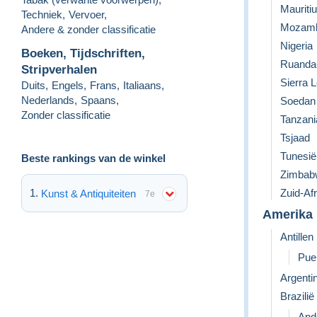
Mauriti
Techniek
,
Vervoer
,
Mozamb
Andere & zonder classificatie
Nigeria
Boeken, Tijdschriften,
Ruanda
Stripverhalen
Sierra 
Duits
,
Engels
,
Frans
,
Italiaans
,
Nederlands
,
Spaans
,
Soedan
Zonder classificatie
Tanzani
Tsjaad
Tunesië
Beste rankings van de winkel
Zimbab
Zuid-Afr
Kunst & Antiquiteiten
7e
Amerika
Antillen
Pue
Argentin
Brazilië
Ande