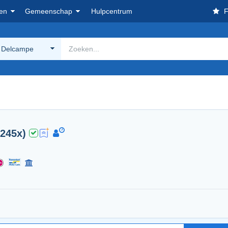
en
Gemeenschap
Hulpcentrum
F
 Delcampe
5245x)