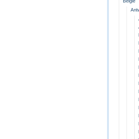
België
Ant