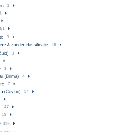
nen
1
1
51
to
3
re & zonder classificatie
48
Zuid)
1
ë
1
r (Birma)
4
re
7
ka (Ceylon)
34
2
m
47
19
2.316