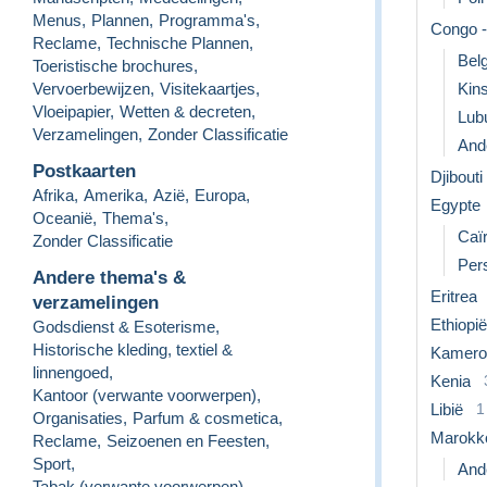
Menus
,
Plannen
,
Programma's
,
Congo -
Reclame
,
Technische Plannen
,
Bel
Toeristische brochures
,
Vervoerbewijzen
,
Visitekaartjes
,
Kins
Vloeipapier
,
Wetten & decreten
,
Lub
Verzamelingen
,
Zonder Classificatie
Ande
Postkaarten
Djibouti
Afrika
,
Amerika
,
Azië
,
Europa
,
Egypte
Oceanië
,
Thema's
,
Caï
Zonder Classificatie
Per
Andere thema's &
Eritrea
verzamelingen
Ethiopië
Godsdienst & Esoterisme
,
Historische kleding, textiel &
Kamero
linnengoed
,
Kenia
Kantoor (verwante voorwerpen)
,
Libië
1
Organisaties
,
Parfum & cosmetica
,
Marokk
Reclame
,
Seizoenen en Feesten
,
Sport
,
Ande
Tabak (verwante voorwerpen)
,