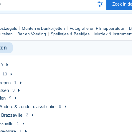
Zoek in d
ostzegels
Munten & Bankbiljetten
Fotografie en Filmapparatuur
B
iteiten
Bar en Voeding
Spelletjes & Beeldjes
Muziek & Instrumen
ten
39
13
oepen
1
atsen
3
den
9
Andere & zonder classificatie
9
 Brazzaville
2
zaville
1
te-Noire
1