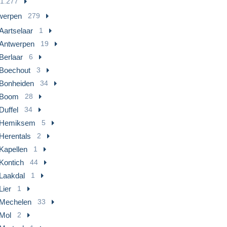
1.277
werpen
279
Aartselaar
1
Antwerpen
19
Berlaar
6
Boechout
3
Bonheiden
34
Boom
28
Duffel
34
Hemiksem
5
Herentals
2
Kapellen
1
Kontich
44
Laakdal
1
Lier
1
Mechelen
33
Mol
2