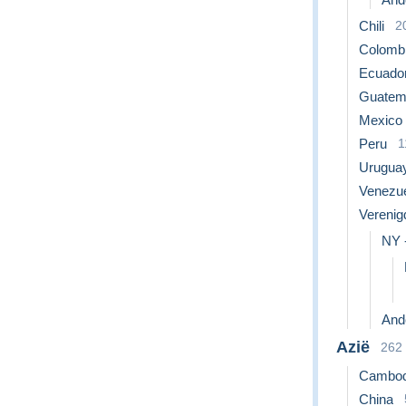
Chili
2
Colomb
Ecuado
Guatem
Mexico
Peru
1
Urugua
Venezu
Verenig
NY 
Ande
Azië
262
Cambod
China