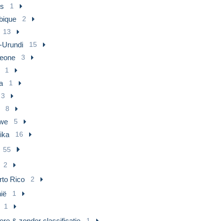
us
1
ique
2
13
-Urundi
15
Leone
3
1
a
1
3
8
we
5
ika
16
55
2
rto Rico
2
ië
1
1
re & zonder classificatie
1