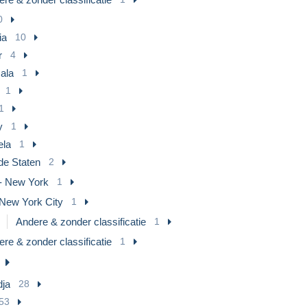
0
ia
10
r
4
ala
1
1
1
y
1
ela
1
de Staten
2
- New York
1
New York City
1
Andere & zonder classificatie
1
re & zonder classificatie
1
ja
28
53