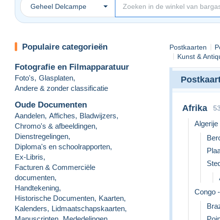
Geheel Delcampe
Populaire categorieën
Postkaarten
P
Kunst & Antiqu
Fotografie en Filmapparatuur
Foto's
,
Glasplaten
,
Postkaar
Andere & zonder classificatie
Oude Documenten
Afrika
5
Aandelen
,
Affiches
,
Bladwijzers
,
Algerije
Chromo's & afbeeldingen
,
Dienstregelingen
,
Ber
Diploma's en schoolrapporten
,
Pla
Ex-Libris
,
Ste
Facturen & Commerciële
documenten
,
Handtekening
,
Congo -
Historische Documenten
,
Kaarten
,
Braz
Kalenders
,
Lidmaatschapskaarten
,
Manuscripten
,
Mededelingen
,
Poin