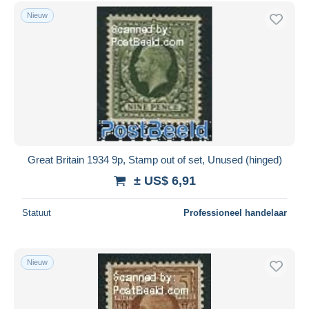
Gratis levering
Nieuw
Betaalmiddelen
PayPal
Bankoverschrijving
Visa
Mastercard
Bancontact
iDeal
Great Britain 1934 9p, Stamp out of set, Unused (hinged)
Maestro
± US$ 6,91
Alles deselecteren
Statuut
Professioneel handelaar
Woonplaats van de verkoper
Wereldwijd
Nieuw