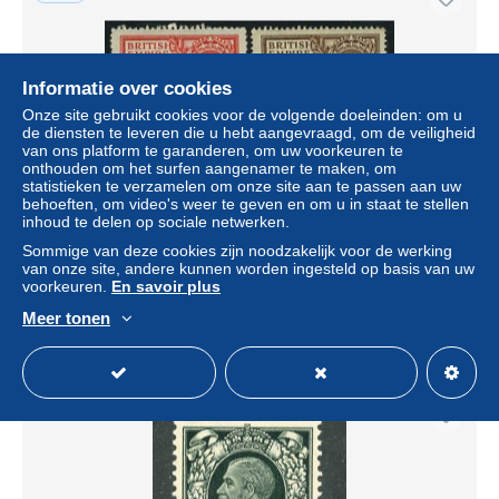
Informatie over cookies
Onze site gebruikt cookies voor de volgende doeleinden: om u
de diensten te leveren die u hebt aangevraagd, om de veiligheid
van ons platform te garanderen, om uw voorkeuren te
onthouden om het surfen aangenamer te maken, om
statistieken te verzamelen om onze site aan te passen aan uw
behoeften, om video's weer te geven en om u in staat te stellen
inhoud te delen op sociale netwerken.
Great Britain 1924 British empire exposition 2v, Unused
(hinged), Nature - Cat family
Sommige van deze cookies zijn noodzakelijk voor de werking
van onze site, andere kunnen worden ingesteld op basis van uw
± US$ 9,22
voorkeuren.
En savoir plus
Meer tonen
Statuut
Professioneel handelaar