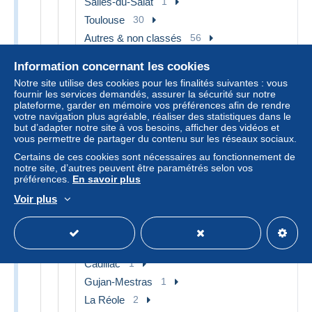
Salies-du-Salat
1
Toulouse
30
Autres & non classés
56
[32] Gers
9
Information concernant les cookies
Auch
2
Notre site utilise des cookies pour les finalités suivantes : vous
fournir les services demandés, assurer la sécurité sur notre
Castera
1
plateforme, garder en mémoire vos préférences afin de rendre
Riscle
1
votre navigation plus agréable, réaliser des statistiques dans le
but d’adapter notre site à vos besoins, afficher des vidéos et
Vic-Fezensac
1
vous permettre de partager du contenu sur les réseaux sociaux.
Autres & non classés
4
Certains de ces cookies sont nécessaires au fonctionnement de
notre site, d’autres peuvent être paramétrés selon vos
[33] Gironde
107
préférences.
En savoir plus
Andernos-les-Bains
2
Voir plus
Arcachon
25
Arès
1
Bordeaux
30
Cadillac
1
Gujan-Mestras
1
La Réole
2