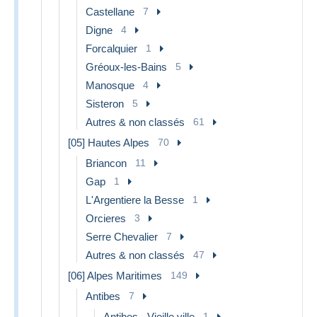
Castellane
7
Digne
4
Forcalquier
1
Gréoux-les-Bains
5
Manosque
4
Sisteron
5
Autres & non classés
61
[05] Hautes Alpes
70
Briancon
11
Gap
1
L'Argentiere la Besse
1
Orcieres
3
Serre Chevalier
7
Autres & non classés
47
[06] Alpes Maritimes
149
Antibes
7
Antibes - Vieille ville
1