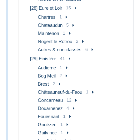
[28] Eure et Loir
15
Chartres
1
Chateaudun
5
Maintenon
1
Nogent le Rotrou
2
Autres & non classés
6
[29] Finistère
41
Audierne
1
Beg Meil
2
Brest
2
Châteauneuf-du-Faou
1
Concarneau
12
Douarnenez
4
Fouesnant
1
Gouézec
1
Guilvinec
1