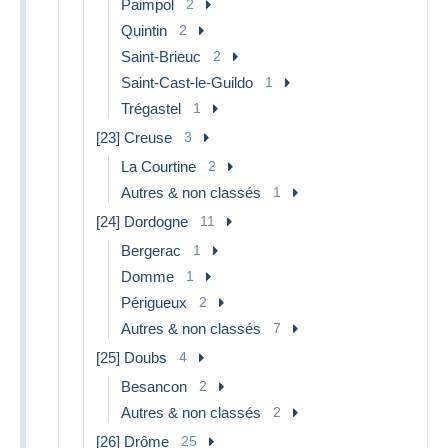
Paimpol
2
Quintin
2
Saint-Brieuc
2
Saint-Cast-le-Guildo
1
Trégastel
1
[23] Creuse
3
La Courtine
2
Autres & non classés
1
[24] Dordogne
11
Bergerac
1
Domme
1
Périgueux
2
Autres & non classés
7
[25] Doubs
4
Besancon
2
Autres & non classés
2
[26] Drôme
25