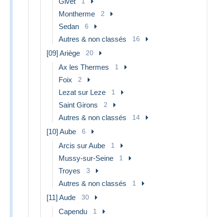
Givet
1
Montherme
2
Sedan
6
Autres & non classés
16
[09] Ariège
20
Ax les Thermes
1
Foix
2
Lezat sur Leze
1
Saint Girons
2
Autres & non classés
14
[10] Aube
6
Arcis sur Aube
1
Mussy-sur-Seine
1
Troyes
3
Autres & non classés
1
[11] Aude
30
Capendu
1