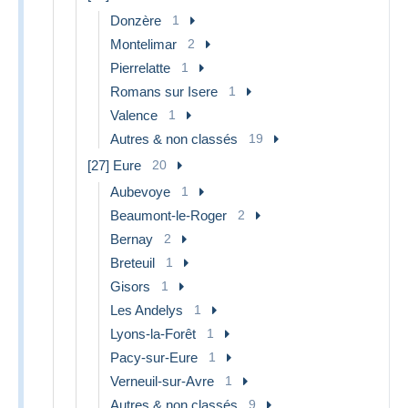
Donzère
1
Montelimar
2
Pierrelatte
1
Romans sur Isere
1
Valence
1
Autres & non classés
19
[27] Eure
20
Aubevoye
1
Beaumont-le-Roger
2
Bernay
2
Breteuil
1
Gisors
1
Les Andelys
1
Lyons-la-Forêt
1
Pacy-sur-Eure
1
Verneuil-sur-Avre
1
Autres & non classés
9