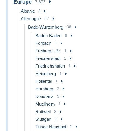
Europe
7 677
Albanie
3
Allemagne
87
Bade-Wurtemberg
38
Baden-Baden
6
Forbach
1
Freiburg i. Br.
1
Freudenstadt
1
Friedrichshafen
1
Heidelberg
1
Höllental
1
Hornberg
2
Konstanz
5
Muellheim
1
Rottweil
2
Stuttgart
1
Titisee-Neustadt
1