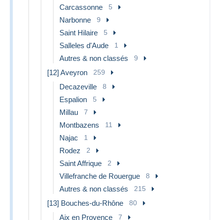
Carcassonne
5
Narbonne
9
Saint Hilaire
5
Salleles d'Aude
1
Autres & non classés
9
[12] Aveyron
259
Decazeville
8
Espalion
5
Millau
7
Montbazens
11
Najac
1
Rodez
2
Saint Affrique
2
Villefranche de Rouergue
8
Autres & non classés
215
[13] Bouches-du-Rhône
80
Aix en Provence
7