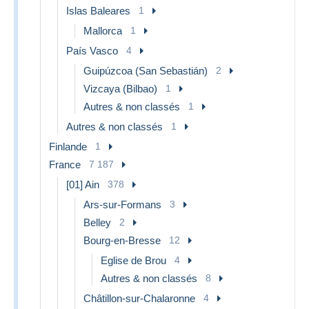
Islas Baleares
1
Mallorca
1
País Vasco
4
Guipúzcoa (San Sebastián)
2
Vizcaya (Bilbao)
1
Autres & non classés
1
Autres & non classés
1
Finlande
1
France
7 187
[01] Ain
378
Ars-sur-Formans
3
Belley
2
Bourg-en-Bresse
12
Eglise de Brou
4
Autres & non classés
8
Châtillon-sur-Chalaronne
4