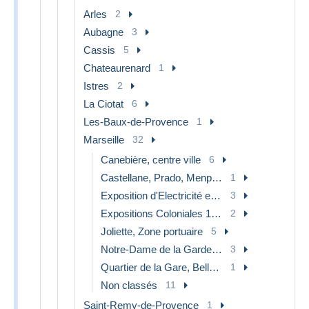
Arles
2
Aubagne
3
Cassis
5
Chateaurenard
1
Istres
2
La Ciotat
6
Les-Baux-de-Provence
1
Marseille
32
Canebière, centre ville
6
Castellane, Prado, Menpenti, Rouet
1
Exposition d'Electricité et autres
3
Expositions Coloniales 1906 - 1922
2
Joliette, Zone portuaire
5
Notre-Dame de la Garde, ascenseur
3
Quartier de la Gare, Belle de Mai, Plombières
1
Non classés
11
Saint-Remy-de-Provence
1