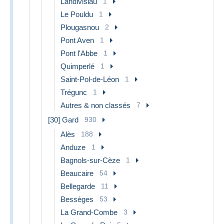
Landivisiau
1
Le Pouldu
1
Plougasnou
2
Pont Aven
1
Pont l'Abbe
1
Quimperlé
1
Saint-Pol-de-Léon
1
Trégunc
1
Autres & non classés
7
[30] Gard
930
Alès
188
Anduze
1
Bagnols-sur-Cèze
1
Beaucaire
54
Bellegarde
11
Bessèges
53
La Grand-Combe
3