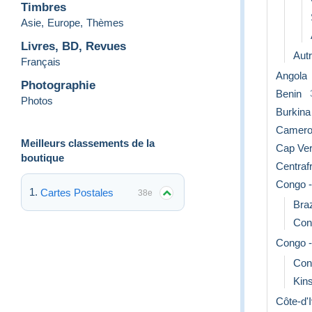
Timbres
Asie
,
Europe
,
Thèmes
Livres, BD, Revues
Aut
Français
Angola
Photographie
Benin
Photos
Burkina
Camero
Meilleurs classements de la
Cap Ver
boutique
Centraf
Congo -
Cartes Postales
38e
Braz
Con
Congo -
Con
Kins
Côte-d'I