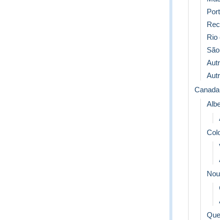
Port
Rec
Rio 
São
Aut
Aut
Canada
Albe
Col
Nou
Que