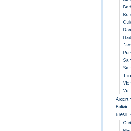
Bar
Ber
Cub
Dom
Haït
Jam
Pue
Sai
Sain
Trin
Vier
Vier
Argenti
Bolivie
Brésil
Curi
Mac