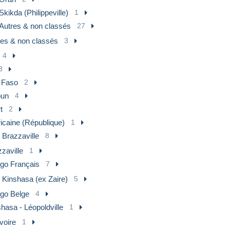
Skikda (Philippeville)
1
Autres & non classés
27
res & non classés
3
4
3
 Faso
2
un
4
t
2
ricaine (République)
1
 Brazzaville
8
zaville
1
go Français
7
 Kinshasa (ex Zaire)
5
go Belge
4
hasa - Léopoldville
1
voire
1