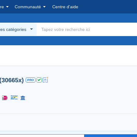
re
Communauté
Centre d'aide
les catégories
(30665x)
PRO