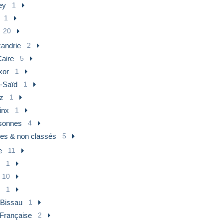
ey
1
1
20
xandrie
2
Caire
5
xor
1
t-Saïd
1
z
1
inx
1
sonnes
4
res & non classés
5
e
11
1
10
1
-Bissau
1
Française
2