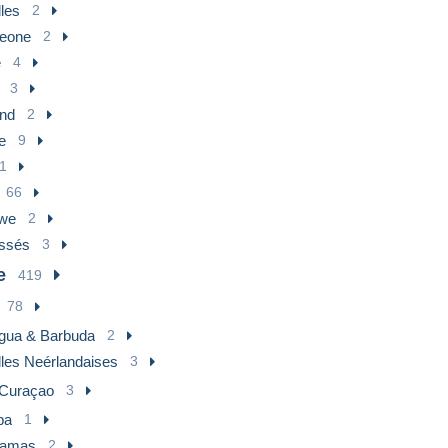
les
2
Leone
2
e
4
3
and
2
e
9
1
66
we
2
assés
3
e
419
78
igua & Barbuda
2
lles Neérlandaises
3
Curaçao
3
ba
1
amas
2