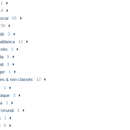
1
14
scar
65
36
dir
2
ablanca
12
nès
1
da
5
at
3
ger
1
res & non classés
12
e
1
ique
3
a
2
-Urundi
1
a
1
l
6