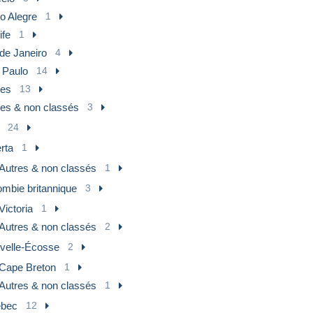
o Alegre
1
ife
1
de Janeiro
4
 Paulo
14
res
13
res & non classés
3
24
rta
1
Autres & non classés
1
ombie britannique
3
Victoria
1
Autres & non classés
2
velle-Écosse
2
Cape Breton
1
Autres & non classés
1
bec
12