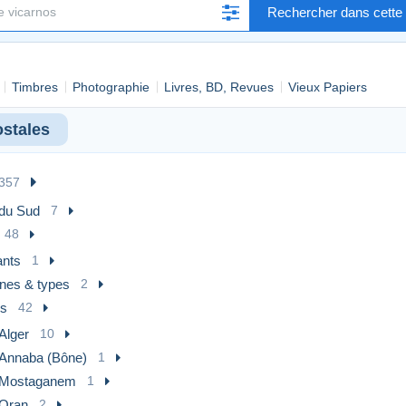
Rechercher dans cette 
Timbres
Photographie
Livres, BD, Revues
Vieux Papiers
ostales
357
 du Sud
7
48
ants
1
nes & types
2
es
42
Alger
10
Annaba (Bône)
1
Mostaganem
1
Oran
2