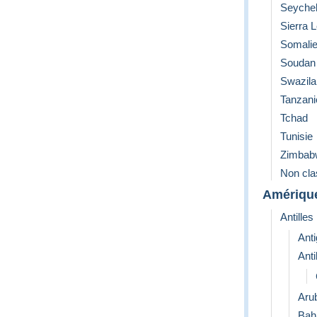
Seychel
Sierra 
Somali
Soudan
Swazil
Tanzani
Tchad
Tunisie
Zimbab
Non cl
Amériqu
Antilles
Ant
Anti
Aru
Bah