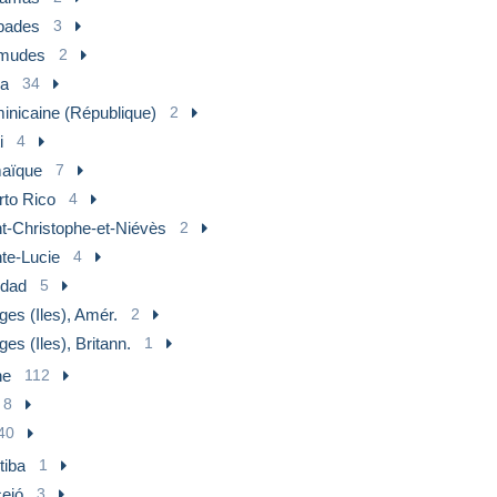
bades
3
mudes
2
a
34
inicaine (République)
2
i
4
aïque
7
rto Rico
4
nt-Christophe-et-Niévès
2
te-Lucie
4
idad
5
ges (Iles), Amér.
2
ges (Iles), Britann.
1
ne
112
8
40
tiba
1
eió
3