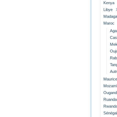
Kenya
Libye
Madaga
Maroc
Aga
Cas
Mek
Ouj
Rab
Tan
Aut
Mauric
Mozamb
Ougand
Ruanda
Rwand
Sénéga