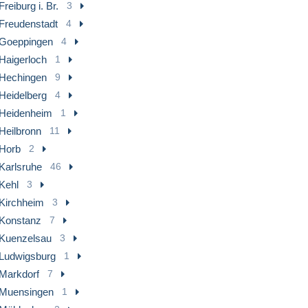
Freiburg i. Br.
3
Freudenstadt
4
Goeppingen
4
Haigerloch
1
Hechingen
9
Heidelberg
4
Heidenheim
1
Heilbronn
11
Horb
2
Karlsruhe
46
Kehl
3
Kirchheim
3
Konstanz
7
Kuenzelsau
3
Ludwigsburg
1
Markdorf
7
Muensingen
1