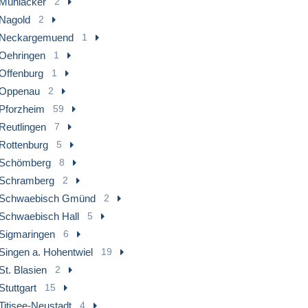
Mühlacker
2
Nagold
2
Neckargemuend
1
Oehringen
1
Offenburg
1
Oppenau
2
Pforzheim
59
Reutlingen
7
Rottenburg
5
Schömberg
8
Schramberg
2
Schwaebisch Gmünd
2
Schwaebisch Hall
5
Sigmaringen
6
Singen a. Hohentwiel
19
St. Blasien
2
Stuttgart
15
Titisee-Neustadt
4