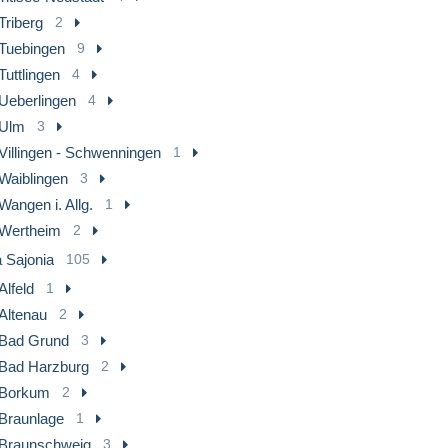
Triberg
2
Tuebingen
9
Tuttlingen
4
Ueberlingen
4
Ulm
3
Villingen - Schwenningen
1
Waiblingen
3
Wangen i. Allg.
1
Wertheim
2
 Sajonia
105
Alfeld
1
Altenau
2
Bad Grund
3
Bad Harzburg
2
Borkum
2
Braunlage
1
Braunschweig
3