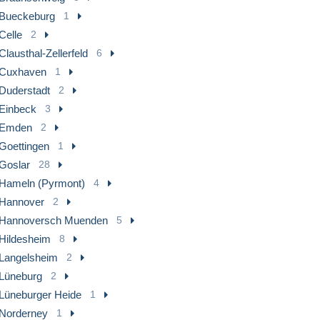
Bueckeburg
1
Celle
2
Clausthal-Zellerfeld
6
Cuxhaven
1
Duderstadt
2
Einbeck
3
Emden
2
Goettingen
1
Goslar
28
Hameln (Pyrmont)
4
Hannover
2
Hannoversch Muenden
5
Hildesheim
8
Langelsheim
2
Lüneburg
2
Lüneburger Heide
1
Norderney
1