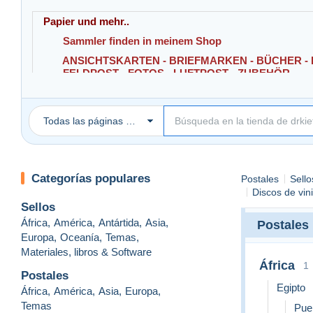
Papier und mehr..
Sammler finden in meinem Shop
ANSICHTSKARTEN - BRIEFMARKEN - BÜCHER - 
FELDPOST - FOTOS - LUFTPOST - ZUBEHÖR
und andere Sammelgegenstände.
Todas las páginas Delcampe
.
Categorías populares
Postales
Sello
Discos de vini
Sellos
África
,
América
,
Antártida
,
Asia
,
Postales
Europa
,
Oceanía
,
Temas
,
Materiales, libros & Software
África
1
Postales
Egipto
África
,
América
,
Asia
,
Europa
,
Temas
Pue