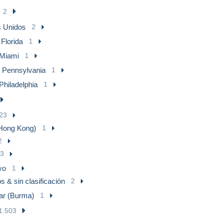
2
 Unidos
2
 Florida
1
Miami
1
- Pennsylvania
1
Philadelphia
1
23
Hong Kong)
1
2
3
yo
1
s & sin clasificación
2
r (Burma)
1
1.503