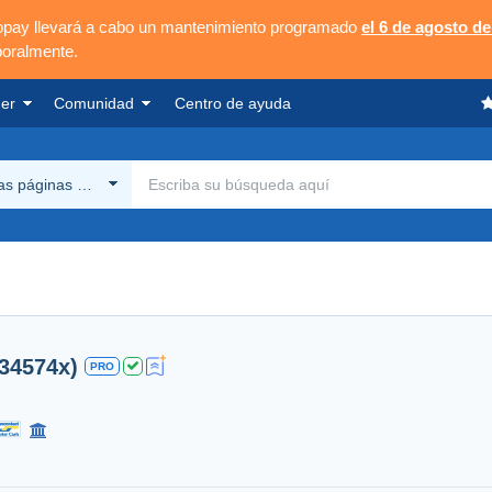
opay llevará a cabo un mantenimiento programado
el 6 de agosto de
poralmente.
er
Comunidad
Centro de ayuda
las páginas Delcampe
134574x)
PRO