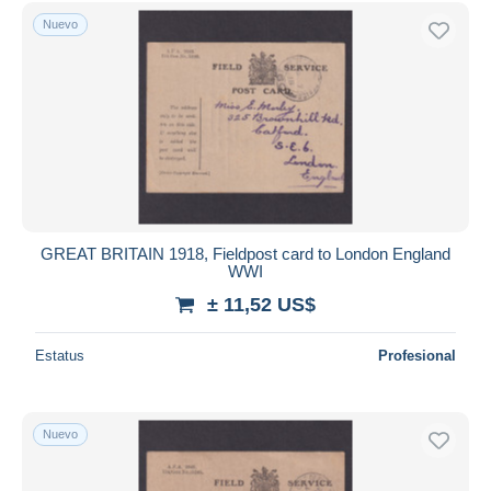
Sólo con descuento
Nuevo
Envío gratis
Métodos de pago
PayPal
Transferencia bancaria
Visa
Mastercard
Bancontact
iDeal
GREAT BRITAIN 1918, Fieldpost card to London England
WWI
Maestro
± 11,52 US$
Deseleccionar todo
Estatus
Profesional
Residencia del vendedor
Mundo entero
Nuevo