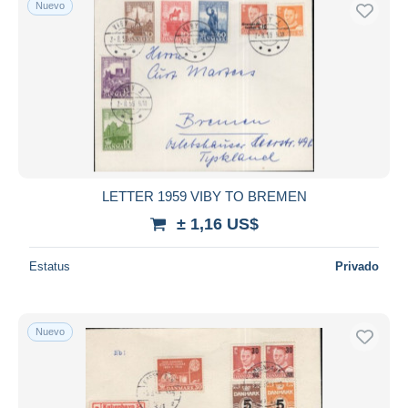
Nuevo
Sólo con descuento
Envío gratis
Métodos de pago
PayPal
Transferencia bancaria
Visa
Mastercard
Bancontact
LETTER 1959 VIBY TO BREMEN
iDeal
± 1,16 US$
Maestro
Deseleccionar todo
Estatus
Privado
Residencia del vendedor
Mundo entero
Nuevo