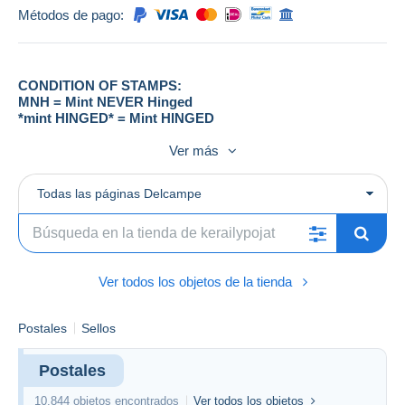
Métodos de pago:
CONDITION OF STAMPS:
MNH = Mint NEVER Hinged
*mint HINGED* = Mint HINGED
Stamp sets is FULLY SET (unless otherwise noted in the
Ver más
description).
Series has been checked from Michel Catalogues
Todas las páginas Delcampe
ITEMS SHIPPING COSTS:
IF YOUR ORDER HAVE ONLY ONE POSTCARD OR
ALL ITEMS ARE SMALL SIZING (LOT NUMBER
STARTING WITH TH-) I FIX ORDER SHIPPING COST TO
Ver todos los objetos de la tienda
2.50€!!!
NORMAL LETTER SHIPMENT WITH BUYER RISK:
Postales
Sellos
EUROPE:
Postales
-one postcard or small size stamp lots (lot
2.50
number starting TH-)
€
10.844 objetos encontrados
Ver todos los objetos