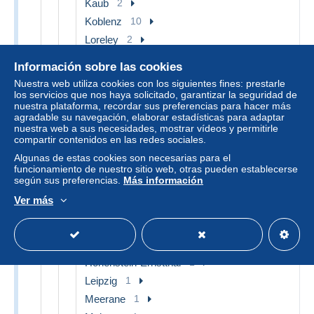
Kaub
2
Koblenz
10
Loreley
2
Mainz
8
Información sobre las cookies
Simmern
1
Nuestra web utiliza cookies con los siguientes fines: prestarle
Otros & sin clasificación
3
los servicios que nos haya solicitado, garantizar la seguridad de
nuestra plataforma, recordar sus preferencias para hacer más
Sajonia
43
agradable su navegación, elaborar estadísticas para adaptar
nuestra web a sus necesidades, mostrar vídeos y permitirle
Altenberg
2
compartir contenidos en las redes sociales.
Bad Elster
1
Algunas de estas cookies son necesarias para el
funcionamiento de nuestro sitio web, otras pueden establecerse
Bad Schandau
3
según sus preferencias.
Más información
Bautzen
1
Ver más
Chemnitz
2
Dippoldiswalde
1
Dresden
12
Hohenstein-Ernstthal
1
Leipzig
1
Meerane
1