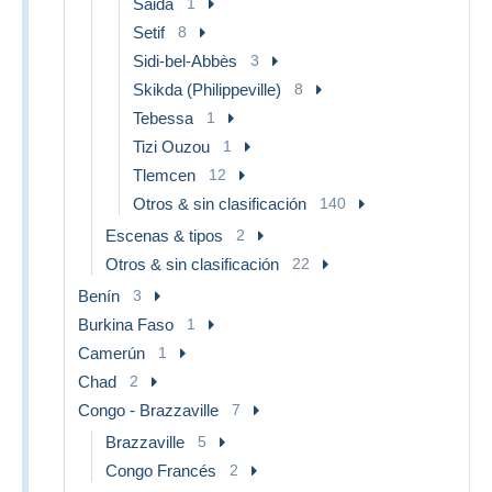
Saida
1
for
REGISTERED LETTER!
Setif
8
Sidi-bel-Abbès
3
Skikda (Philippeville)
8
Tebessa
1
Tizi Ouzou
1
Tlemcen
12
Otros & sin clasificación
140
Escenas & tipos
2
Otros & sin clasificación
22
Benín
3
Burkina Faso
1
Camerún
1
Chad
2
Congo - Brazzaville
7
Brazzaville
5
Congo Francés
2