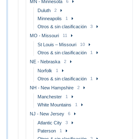
MN - Minnesota
6
Duluth
2
Minneapolis
1
Otros & sin clasificación
3
MO - Missouri
11
St Louis – Missouri
10
Otros & sin clasificación
1
NE - Nebraska
2
Norfolk
1
Otros & sin clasificación
1
NH - New Hampshire
2
Manchester
1
White Mountains
1
NJ - New Jersey
6
Atlantic City
3
Paterson
1
Otros & sin clasificación
2