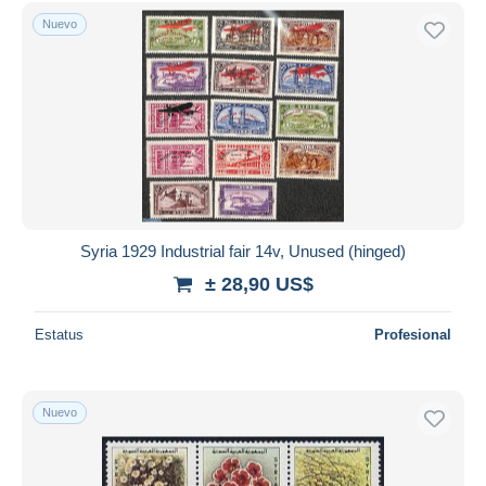
Sólo con descuento
Nuevo
Envío gratis
Métodos de pago
PayPal
Transferencia bancaria
Visa
Mastercard
Bancontact
iDeal
Syria 1929 Industrial fair 14v, Unused (hinged)
Maestro
± 28,90 US$
Deseleccionar todo
Estatus
Profesional
Residencia del vendedor
Mundo entero
Nuevo