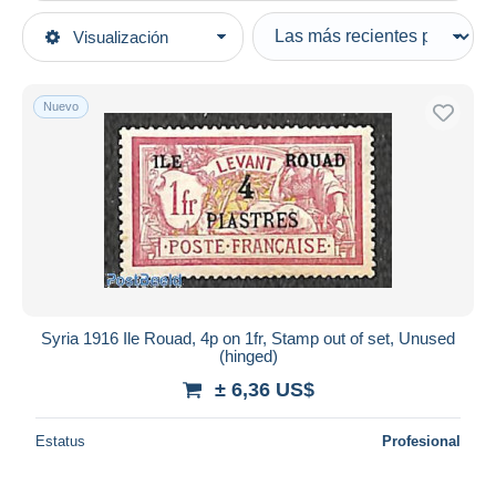
Tipo de venta
Visualización
Categorías principales
Activas
Sellos
Precios fijos
Asia
Nuevo
Subasta con ofertas
Siria
Subastas sin pujas
Casa de subastas
Vendidos
Duration
Todas las duraciones
Nuevo desde
Días
Syria 1916 Ile Rouad, 4p on 1fr, Stamp out of set, Unused
(hinged)
Cerrando dentro
horas
de
± 6,36 US$
Precio
Estatus
Profesional
De
a
US$
US$