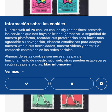
Información sobre las cookies
Nuestra web utiliza cookies con los siguientes fines: prestarle
Syrien 846-847 postfrisch Baumwollfest Aleppo, MNH
los servicios que nos haya solicitado, garantizar la seguridad de
#RB566
nuestra plataforma, recordar sus preferencias para hacer más
± 2,20 US$
agradable su navegación, elaborar estadísticas para adaptar
nuestra web a sus necesidades, mostrar vídeos y permitirle
compartir contenidos en las redes sociales.
Estatus
Profesional
Algunas de estas cookies son necesarias para el
funcionamiento de nuestro sitio web, otras pueden establecerse
según sus preferencias.
Más información
Ver más
Nuevo