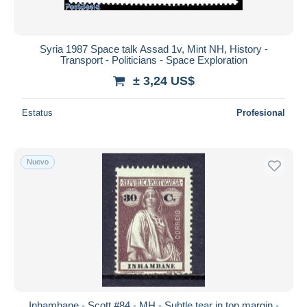
Syria 1987 Space talk Assad 1v, Mint NH, History -
Transport - Politicians - Space Exploration
± 3,24 US$
Estatus
Profesional
Nuevo
Inhambane - Scott #84 - MH - Subtle tear in top margin -