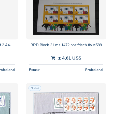
f 2 A4-
BRD Block 21 mit 1472 postfrisch #VM588
± 4,61 US$
rofesional
Estatus
Profesional
Nuevo