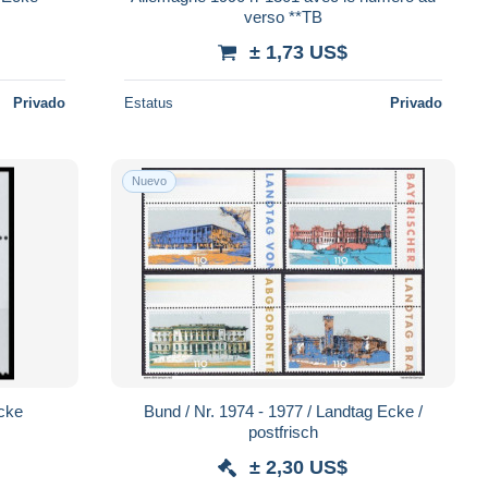
verso **TB
± 1,73 US$
Privado
Estatus
Privado
Nuevo
ch Ecke
Bund / Nr. 1974 - 1977 / Landtag Ecke /
postfrisch
± 2,30 US$