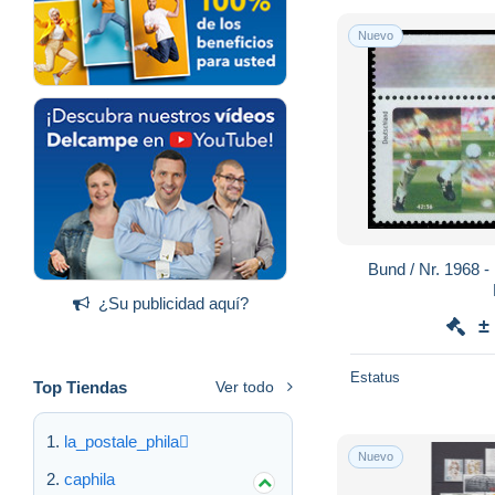
Nuevo
Bund / Nr. 1968 - 1971 Sport po
¿Su publicidad aquí?
±
Estatus
Top Tiendas
Ver todo
la_postale_phila
Nuevo
caphila