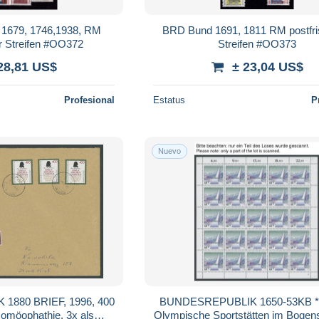
 1679, 1746,1938, RM
BRD Bund 1691, 1811 RM postfri
er Streifen #OO372
Streifen #OO373
28,81 US$
± 23,04 US$
Profesional
Estatus
P
Nuevo
880 BRIEF, 1996, 400
BUNDESREPUBLIK 1650-53KB **
Homöophathie, 3x als
Olympische Sportstätten im Bogens