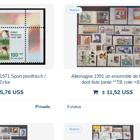
Nuevo
stfrisch /
Allemagne 1991 un ensemble de 
Ecke
dont liste jointe **TB cote +
 5,76 US$
± 11,52 US$
Privado
Estatus
Nuevo