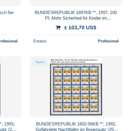
sch 5er
BUNDESREPUBLIK 1897KB **, 1997, 100
Pf. Mehr Sicherheit für Kinder im
Straßenverkehr im stark verzähnten
± 103,70 US$
Kleinbogen,
rofesional
Estatus
Profesional
Nuevo
, 1993,
BUNDESREPUBLIK 1602-06KB **, 1992,
atz (25),
Gefährdete Nachtfalter im Bogensatz (25),