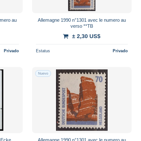
umero au
Allemagne 1990 n°1301 avec le numero au
verso **TB
± 2,30 US$
Privado
Estatus
Privado
Nuevo
Bund / Nr. 1972 / EST-Frankfurt Ecke
Allemagne 1990 n°1301 avec le numero au