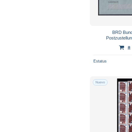
BRD Bund 
Postzustellu
±
Estatus
Nuevo