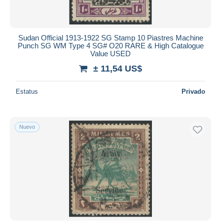
Todas las duraciones
Nuevo desde
Días
Sudan Official 1913-1922 SG Stamp 10 Piastres Machine
Punch SG WM Type 4 SG# O20 RARE & High Catalogue
Cerrando dentro
Value USED
horas
de
± 11,54 US$
Precio
Estatus
Privado
De
a
US$
US$
Sólo con descuento
Envío gratis
Nuevo
Métodos de pago
PayPal
Transferencia bancaria
Visa
Mastercard
Bancontact