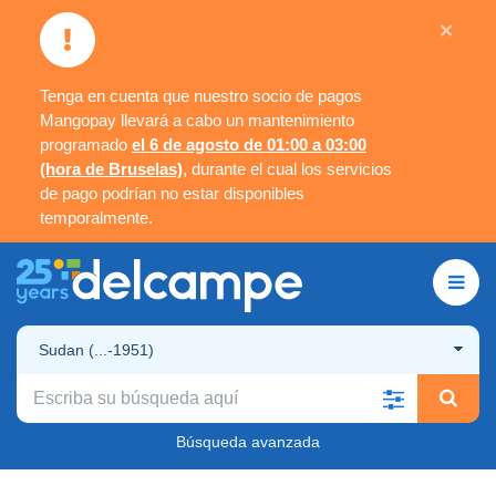
×
Tenga en cuenta que nuestro socio de pagos
Mangopay llevará a cabo un mantenimiento
programado
el 6 de agosto de 01:00 a 03:00
(hora de Bruselas)
, durante el cual los servicios
de pago podrían no estar disponibles
temporalmente.
Sudan (...-1951)
Búsqueda avanzada