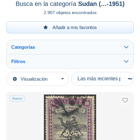
Busca en la categoría
Sudan (...-1951)
2.907 objetos encontrados
Añadir a mis favoritos
Categorías
Filtros
Ver todo
Tipo de venta
Visualización
Categorías principales
Activas
Sellos
Precios fijos
Europa
Nuevo
Subasta con ofertas
Gran Bretaña (antiguas colonias y protectorados)
Subastas sin pujas
Casa de subastas
Sudan (...-1951)
Vendidos
Duration