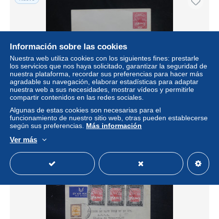
Información sobre las cookies
Nuestra web utiliza cookies con los siguientes fines: prestarle
los servicios que nos haya solicitado, garantizar la seguridad de
nuestra plataforma, recordar sus preferencias para hacer más
agradable su navegación, elaborar estadísticas para adaptar
nuestra web a sus necesidades, mostrar vídeos y permitirle
compartir contenidos en las redes sociales.
SOUDAN - Entier postal non circulé - L 45460
Algunas de estas cookies son necesarias para el
± 17,36 US$
funcionamiento de nuestro sitio web, otras pueden establecerse
según sus preferencias.
Más información
Estatus
Profesional
Ver más
Nuevo