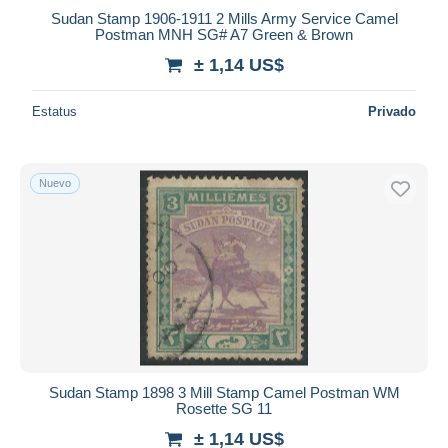
iDeal
Sudan Stamp 1906-1911 2 Mills Army Service Camel
Maestro
Postman MNH SG# A7 Green & Brown
Deseleccionar todo
± 1,14 US$
Residencia del vendedor
Estatus
Privado
Mundo entero
Nuevo
Aplicar
Sudan Stamp 1898 3 Mill Stamp Camel Postman WM
Rosette SG 11
± 1,14 US$