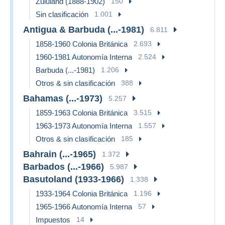
Zululand (1888-1902)
150
Sin clasificación
1.001
Antigua & Barbuda (...-1981)
6.811
1858-1960 Colonia Británica
2.693
1960-1981 Autonomía Interna
2.524
Barbuda (...-1981)
1.206
Otros & sin clasificación
388
Bahamas (...-1973)
5.257
1859-1963 Colonia Británica
3.515
1963-1973 Autonomía Interna
1.557
Otros & sin clasificación
185
Bahrain (...-1965)
1.372
Barbados (...-1966)
5.987
Basutoland (1933-1966)
1.338
1933-1964 Colonia Británica
1.196
1965-1966 Autonomía Interna
57
Impuestos
14