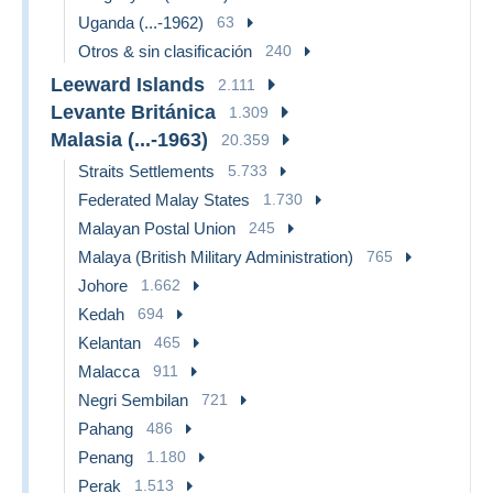
Uganda (...-1962)
63
Otros & sin clasificación
240
Leeward Islands
2.111
Levante Británica
1.309
Malasia (...-1963)
20.359
Straits Settlements
5.733
Federated Malay States
1.730
Malayan Postal Union
245
Malaya (British Military Administration)
765
Johore
1.662
Kedah
694
Kelantan
465
Malacca
911
Negri Sembilan
721
Pahang
486
Penang
1.180
Perak
1.513