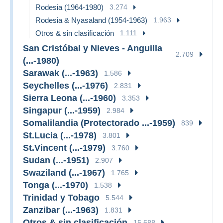
Rodesia (1964-1980)
3.274
Rodesia & Nyasaland (1954-1963)
1.963
Otros & sin clasificación
1.111
San Cristóbal y Nieves - Anguilla
2.709
(...-1980)
Sarawak (...-1963)
1.586
Seychelles (...-1976)
2.831
Sierra Leona (...-1960)
3.353
Singapur (...-1959)
2.984
Somalilandia (Protectorado ...-1959)
839
St.Lucia (...-1978)
3.801
St.Vincent (...-1979)
3.760
Sudan (...-1951)
2.907
Swaziland (...-1967)
1.765
Tonga (...-1970)
1.538
Trinidad y Tobago
5.544
Zanzibar (...-1963)
1.831
Otros & sin clasificación
15.688