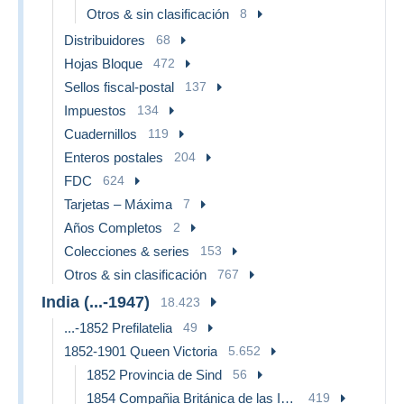
Otros & sin clasificación
8
Distribuidores
68
Hojas Bloque
472
Sellos fiscal-postal
137
Impuestos
134
Cuadernillos
119
Enteros postales
204
FDC
624
Tarjetas – Máxima
7
Años Completos
2
Colecciones & series
153
Otros & sin clasificación
767
India (...-1947)
18.423
...-1852 Prefilatelia
49
1852-1901 Queen Victoria
5.652
1852 Provincia de Sind
56
1854 Compañia Británica de las Indias
419