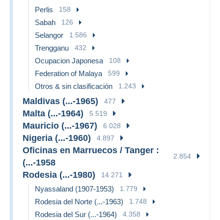
Perlis
158
Sabah
126
Selangor
1.586
Trengganu
432
Ocupacion Japonesa
108
Federation of Malaya
599
Otros & sin clasificación
1.243
Maldivas (...-1965)
477
Malta (...-1964)
5.519
Mauricio (...-1967)
6.028
Nigeria (...-1960)
4.897
Oficinas en Marruecos / Tanger :
2.854
(...-1958
Rodesia (...-1980)
14.271
Nyassaland (1907-1953)
1.779
Rodesia del Norte (...-1963)
1.748
Rodesia del Sur (...-1964)
4.358