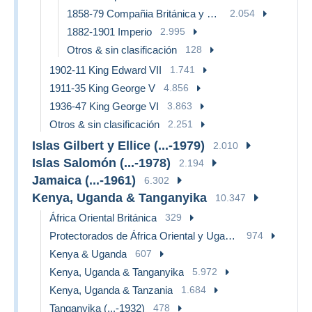
1858-79 Compañia Británica y Gobierno de la Reina
2.054
1882-1901 Imperio
2.995
Otros & sin clasificación
128
1902-11 King Edward VII
1.741
1911-35 King George V
4.856
1936-47 King George VI
3.863
Otros & sin clasificación
2.251
Islas Gilbert y Ellice (...-1979)
2.010
Islas Salomón (...-1978)
2.194
Jamaica (...-1961)
6.302
Kenya, Uganda & Tanganyika
10.347
África Oriental Británica
329
Protectorados de África Oriental y Uganda
974
Kenya & Uganda
607
Kenya, Uganda & Tanganyika
5.972
Kenya, Uganda & Tanzania
1.684
Tanganyika (...-1932)
478