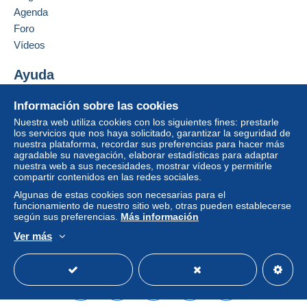
Agenda
Foro
Vídeos
Ayuda
Centro de ayuda
Información sobre las cookies
Comprar en Delcampe
Nuestra web utiliza cookies con los siguientes fines: prestarle
Vender en Delcampe
los servicios que nos haya solicitado, garantizar la seguridad de
nuestra plataforma, recordar sus preferencias para hacer más
Una página securizada
agradable su navegación, elaborar estadísticas para adaptar
nuestra web a sus necesidades, mostrar vídeos y permitirle
compartir contenidos en las redes sociales.
Algunas de estas cookies son necesarias para el
funcionamiento de nuestro sitio web, otras pueden establecerse
según sus preferencias.
Más información
Ver más
Español
USD
Modo estándar
America/