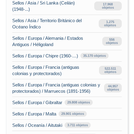
Sellos / Asia / Sri Lanka (Ceilán)
17.968
objetos
(1948-...)
Sellos / Asia / Territorio Británico del
1.275
objetos
Océano Índico
Sellos / Europa / Alemania / Estados
556
objetos
Antiguos / Héligoland
Sellos / Europa / Chipre (1960-…)
35.170 objetos
Sellos / Europa / Francia (antiguas
522.511
objetos
colonias y protectorados)
Sellos / Europa / Francia (antiguas colonias y
44.957
objetos
protectorados) / Marruecos (1891-1956)
Sellos / Europa / Gibraltar
29.808 objetos
Sellos / Europa / Malta
29.901 objetos
Sellos / Oceanía / Aitutaki
3.711 objetos