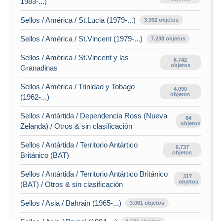
1983-...)
Sellos / América / St.Lucia (1979-...)
3.392 objetos
Sellos / América / St.Vincent (1979-...)
7.238 objetos
Sellos / América / St.Vincent y las
6.742
objetos
Granadinas
Sellos / América / Trinidad y Tobago
4.090
objetos
(1962-...)
Sellos / Antártida / Dependencia Ross (Nueva
84
objetos
Zelanda) / Otros & sin clasificación
Sellos / Antártida / Territorio Antártico
6.737
objetos
Británico (BAT)
Sellos / Antártida / Territorio Antártico Británico
317
objetos
(BAT) / Otros & sin clasificación
Sellos / Asia / Bahrain (1965-...)
3.061 objetos