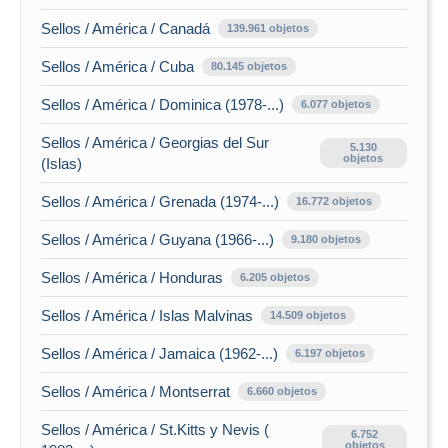
Sellos / América / Canadá
139.961 objetos
Sellos / América / Cuba
80.145 objetos
Sellos / América / Dominica (1978-...)
6.077 objetos
Sellos / América / Georgias del Sur
5.130
objetos
(Islas)
Sellos / América / Grenada (1974-...)
16.772 objetos
Sellos / América / Guyana (1966-...)
9.180 objetos
Sellos / América / Honduras
6.205 objetos
Sellos / América / Islas Malvinas
14.509 objetos
Sellos / América / Jamaica (1962-...)
6.197 objetos
Sellos / América / Montserrat
6.660 objetos
Sellos / América / St.Kitts y Nevis (
6.752
objetos