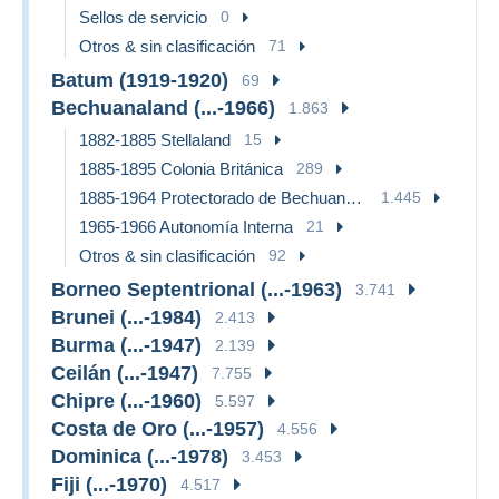
Sellos de servicio
0
Otros & sin clasificación
71
Batum (1919-1920)
69
Bechuanaland (...-1966)
1.863
1882-1885 Stellaland
15
1885-1895 Colonia Británica
289
1885-1964 Protectorado de Bechuanaland
1.445
1965-1966 Autonomía Interna
21
Otros & sin clasificación
92
Borneo Septentrional (...-1963)
3.741
Brunei (...-1984)
2.413
Burma (...-1947)
2.139
Ceilán (...-1947)
7.755
Chipre (...-1960)
5.597
Costa de Oro (...-1957)
4.556
Dominica (...-1978)
3.453
Fiji (...-1970)
4.517