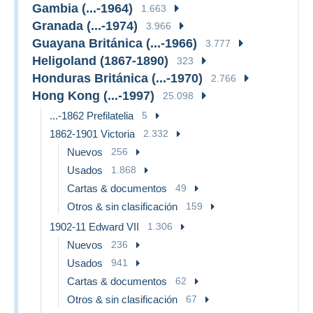
Gambia (...-1964)
1.663
Granada (...-1974)
3.966
Guayana Británica (...-1966)
3.777
Heligoland (1867-1890)
323
Honduras Británica (...-1970)
2.766
Hong Kong (...-1997)
25.098
...-1862 Prefilatelia
5
1862-1901 Victoria
2.332
Nuevos
256
Usados
1.868
Cartas & documentos
49
Otros & sin clasificación
159
1902-11 Edward VII
1.306
Nuevos
236
Usados
941
Cartas & documentos
62
Otros & sin clasificación
67