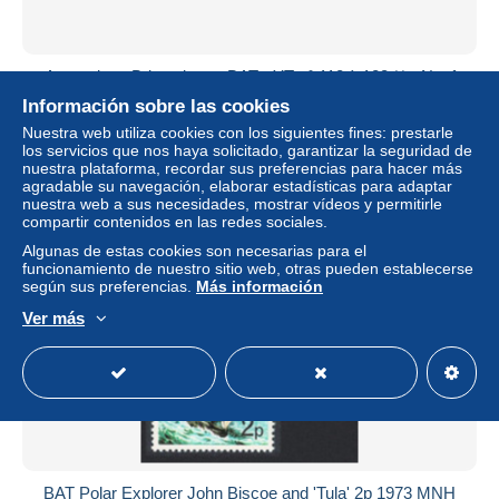
Antarctique Britannique - BAT - YT n° 118 à 123 ** - Neuf
sans charnière - Protection des phoques - 1983
Información sobre las cookies
± 2,89 US$
Nuestra web utiliza cookies con los siguientes fines: prestarle
los servicios que nos haya solicitado, garantizar la seguridad de
nuestra plataforma, recordar sus preferencias para hacer más
Estatus
Profesional
agradable su navegación, elaborar estadísticas para adaptar
nuestra web a sus necesidades, mostrar vídeos y permitirle
compartir contenidos en las redes sociales.
Algunas de estas cookies son necesarias para el
funcionamiento de nuestro sitio web, otras pueden establecerse
según sus preferencias.
Más información
Ver más
BAT Polar Explorer John Biscoe and 'Tula' 2p 1973 MNH