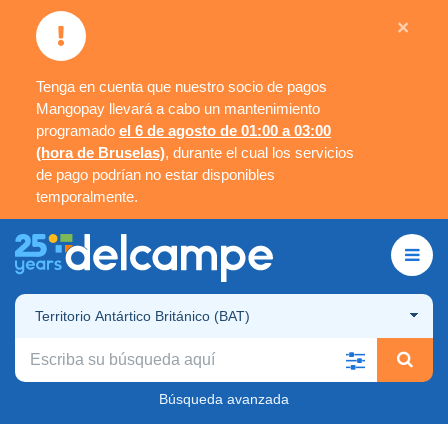
×
Tenga en cuenta que nuestro socio de pagos
Mangopay llevará a cabo un mantenimiento
programado
el 6 de agosto de 01:00 a 03:00
(hora de Bruselas)
, durante el cual los servicios
de pago podrían no estar disponibles
temporalmente.
Territorio Antártico Británico (BAT)
Búsqueda avanzada