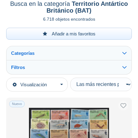
Busca en la categoría
Territorio Antártico
Británico (BAT)
6.718 objetos encontrados
Añadir a mis favoritos
Categorías
Filtros
Ver todo
Tipo de venta
Visualización
Categorías principales
Activas
Sellos
Precios fijos
Antártida
Nuevo
Subasta con ofertas
Subastas sin pujas
Territorio Antártico Británico (BAT)
Ver todo
Casa de subastas
Usados
456
Vendidos
Nuevos
3.666