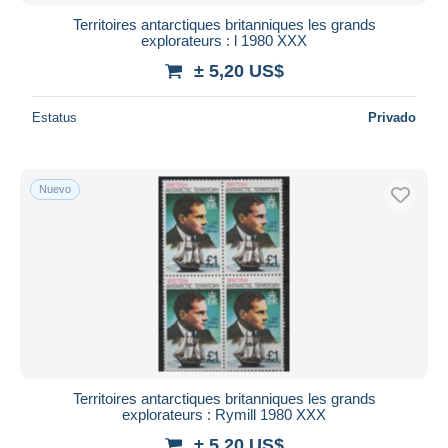
iDeal
Territoires antarctiques britanniques les grands
explorateurs : l 1980 XXX
Maestro
± 5,20 US$
Deseleccionar todo
Estatus
Privado
Residencia del vendedor
Mundo entero
Nuevo
Aplicar
Territoires antarctiques britanniques les grands
explorateurs : Rymill 1980 XXX
± 5,20 US$