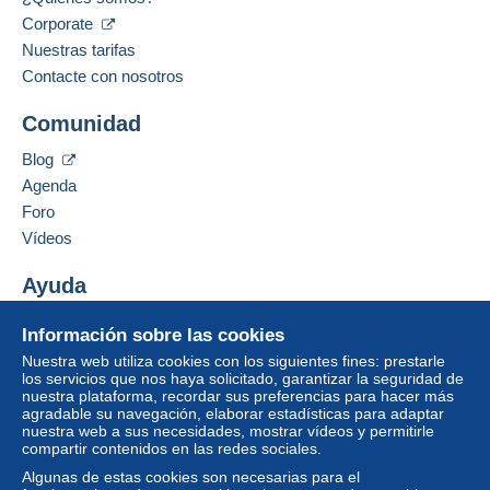
Corporate
Nuestras tarifas
Contacte con nosotros
Comunidad
Blog
Agenda
Foro
Vídeos
Ayuda
Centro de ayuda
Información sobre las cookies
Comprar en Delcampe
Nuestra web utiliza cookies con los siguientes fines: prestarle
Vender en Delcampe
los servicios que nos haya solicitado, garantizar la seguridad de
nuestra plataforma, recordar sus preferencias para hacer más
Una página securizada
agradable su navegación, elaborar estadísticas para adaptar
nuestra web a sus necesidades, mostrar vídeos y permitirle
compartir contenidos en las redes sociales.
Algunas de estas cookies son necesarias para el