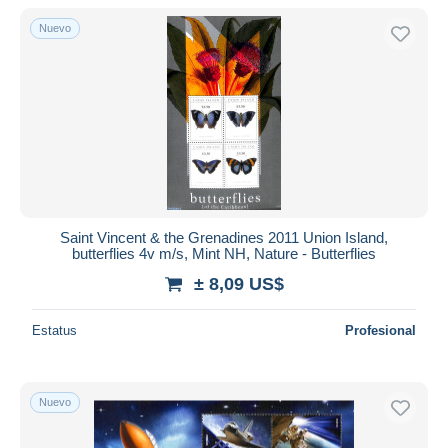
Nuevo
Sólo con descuento
Envío gratis
Métodos de pago
PayPal
Transferencia bancaria
Visa
Mastercard
Bancontact
Saint Vincent & the Grenadines 2011 Union Island,
iDeal
butterflies 4v m/s, Mint NH, Nature - Butterflies
Maestro
± 8,09 US$
Deseleccionar todo
Estatus
Profesional
Residencia del vendedor
Mundo entero
Nuevo