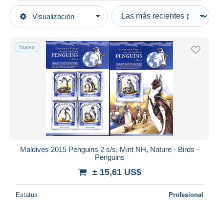
Tipo de venta
Visualización
Categorías principales
Activas
Sellos
Precios fijos
Asia
Nuevo
Subasta con ofertas
Maldivas (1965-...)
Subastas sin pujas
Casa de subastas
Vendidos
Duration
Todas las duraciones
Nuevo desde
Días
Maldives 2015 Penguins 2 s/s, Mint NH, Nature - Birds -
Penguins
Cerrando dentro
horas
de
± 15,61 US$
Precio
Estatus
Profesional
De
a
US$
US$