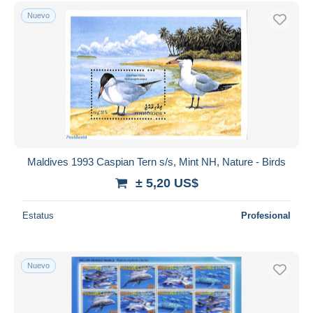
Sólo con descuento
Nuevo
Envío gratis
Métodos de pago
PayPal
Transferencia bancaria
Visa
Mastercard
Bancontact
iDeal
Maldives 1993 Caspian Tern s/s, Mint NH, Nature - Birds
Maestro
± 5,20 US$
Deseleccionar todo
Estatus
Profesional
Residencia del vendedor
Mundo entero
Nuevo