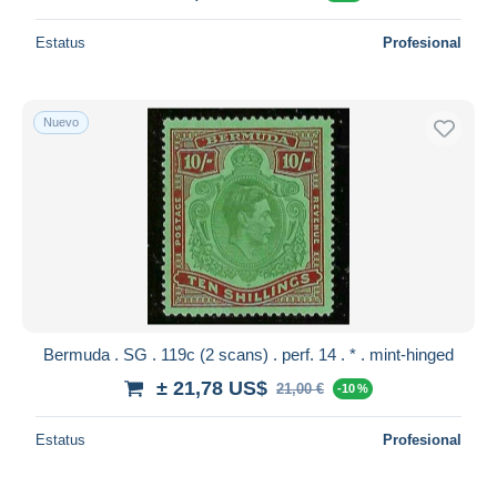
Estatus
Profesional
Nuevo
Bermuda . SG . 119c (2 scans) . perf. 14 . * . mint-hinged
± 21,78 US$
21,00 €
-10 %
Estatus
Profesional