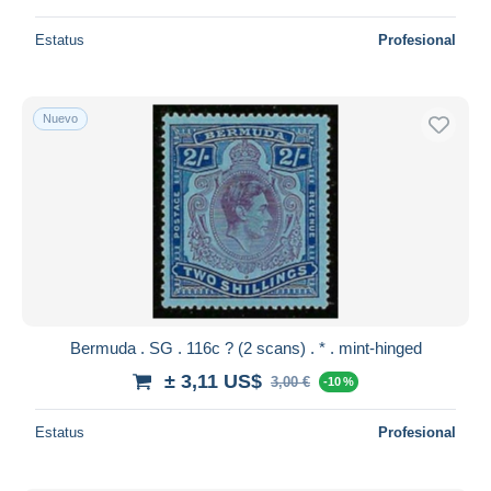
Estatus
Profesional
Nuevo
Bermuda . SG . 116c ? (2 scans) . * . mint-hinged
± 3,11 US$
3,00 €
-10 %
Estatus
Profesional