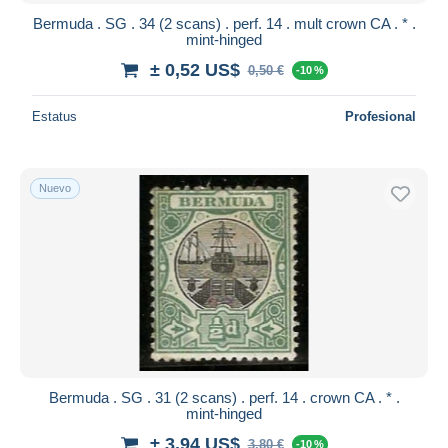
Bermuda . SG . 34 (2 scans) . perf. 14 . mult crown CA . * .
mint-hinged
± 0,52 US$
0,50 €
-10 %
Estatus
Profesional
Nuevo
Bermuda . SG . 31 (2 scans) . perf. 14 . crown CA . * .
mint-hinged
± 3,94 US$
3,80 €
-10 %