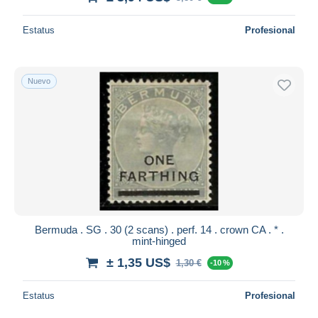
Estatus
Profesional
Nuevo
Bermuda . SG . 30 (2 scans) . perf. 14 . crown CA . * .
mint-hinged
± 1,35 US$
1,30 €
-10 %
Estatus
Profesional