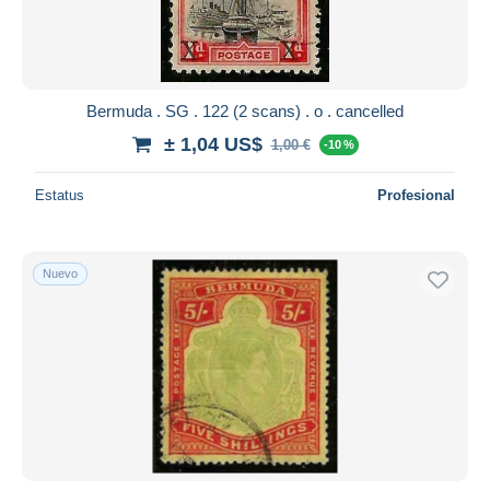
Bermuda . SG . 122 (2 scans) . o . cancelled
± 1,04 US$
1,00 €
-10 %
Estatus
Profesional
Nuevo