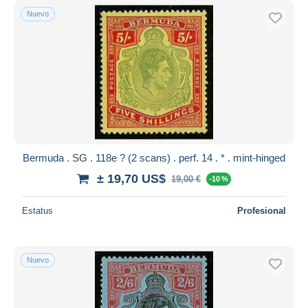
Nuevo
Bermuda . SG . 118e ? (2 scans) . perf. 14 . * . mint-hinged
± 19,70 US$
19,00 €
-10 %
Estatus
Profesional
Nuevo