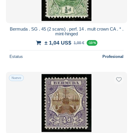
Bermuda . SG . 45 (2 scans) . perf. 14 . mult crown CA . * .
mint-hinged
± 1,04 US$
1,00 €
-10 %
Estatus
Profesional
Nuevo