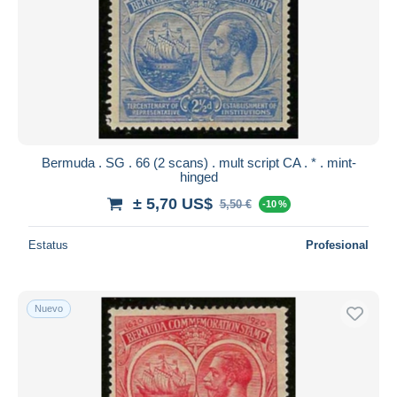
Bermuda . SG . 66 (2 scans) . mult script CA . * . mint-
hinged
± 5,70 US$
5,50 €
-10 %
Estatus
Profesional
Nuevo