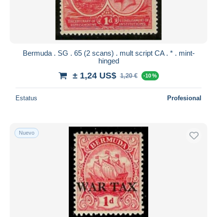
Bermuda . SG . 65 (2 scans) . mult script CA . * . mint-
hinged
± 1,24 US$
1,20 €
-10 %
Estatus
Profesional
Nuevo