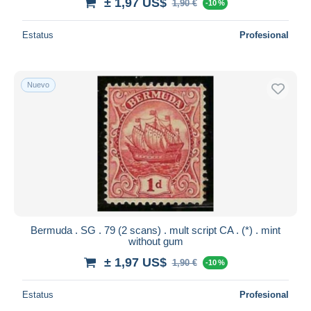
± 1,97 US$
1,90 €
-10 %
Estatus
Profesional
Nuevo
Bermuda . SG . 79 (2 scans) . mult script CA . (*) . mint
without gum
± 1,97 US$
1,90 €
-10 %
Estatus
Profesional