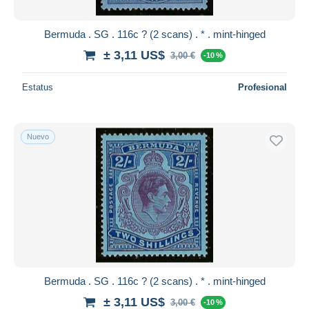
Bermuda . SG . 116c ? (2 scans) . * . mint-hinged
± 3,11 US$
3,00 €
-10 %
Estatus
Profesional
Nuevo
Bermuda . SG . 116c ? (2 scans) . * . mint-hinged
± 3,11 US$
3,00 €
-10 %