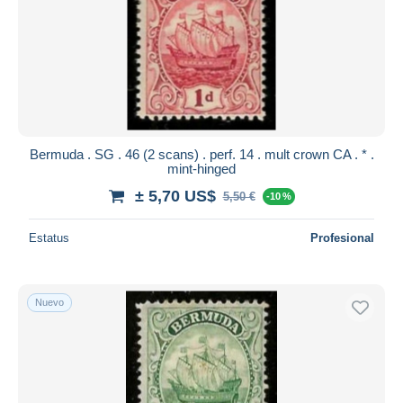
Bermuda . SG . 46 (2 scans) . perf. 14 . mult crown CA . * .
mint-hinged
± 5,70 US$
5,50 €
-10 %
Estatus
Profesional
Nuevo