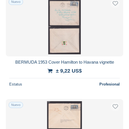
Nuevo
Sólo con descuento
Envío gratis
Métodos de pago
PayPal
Transferencia bancaria
Visa
Mastercard
Bancontact
BERMUDA 1953 Cover Hamilton to Havana vignette
iDeal
± 9,22 US$
Maestro
Deseleccionar todo
Estatus
Profesional
Residencia del vendedor
Mundo entero
Nuevo