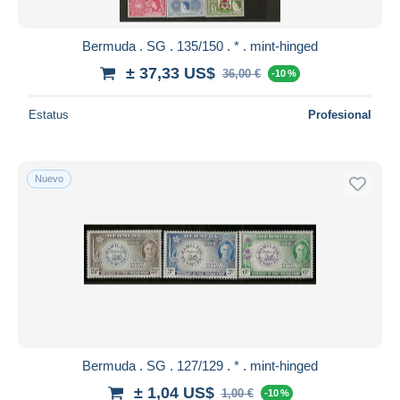
Bermuda . SG . 135/150 . * . mint-hinged
± 37,33 US$
36,00 €
-10 %
Estatus
Profesional
Nuevo
Bermuda . SG . 127/129 . * . mint-hinged
± 1,04 US$
1,00 €
-10 %