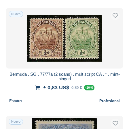
Nuevo
Bermuda . SG . 77/77a (2 scans) . mult script CA . * . mint-
hinged
± 0,83 US$
0,80 €
-10 %
Estatus
Profesional
Nuevo