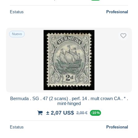
Estatus
Profesional
Nuevo
Bermuda . SG . 47 (2 scans) . perf. 14 . mult crown CA . * .
mint-hinged
± 2,07 US$
2,00 €
-10 %
Estatus
Profesional