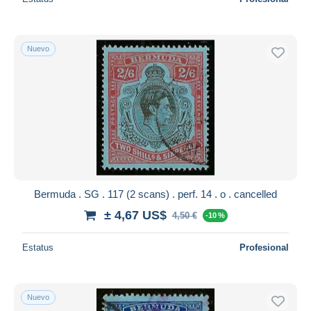
Nuevo
Bermuda . SG . 117 (2 scans) . perf. 14 . o . cancelled
± 4,67 US$
4,50 €
-10 %
Estatus
Profesional
Nuevo