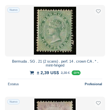
Nuevo
Bermuda . SG . 21 (2 scans) . perf. 14 . crown CA . * .
mint-hinged
± 2,39 US$
2,30 €
-10 %
Estatus
Profesional
Nuevo