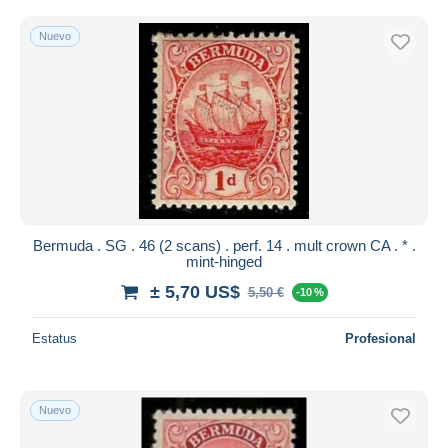
Nuevo
Bermuda . SG . 46 (2 scans) . perf. 14 . mult crown CA . * .
mint-hinged
± 5,70 US$
5,50 €
-10 %
Estatus
Profesional
Nuevo