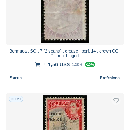
Bermuda . SG . 7 (2 scans) . crease . perf. 14 . crown CC .
* . mint-hinged
± 1,56 US$
1,50 €
-10 %
Estatus
Profesional
Nuevo