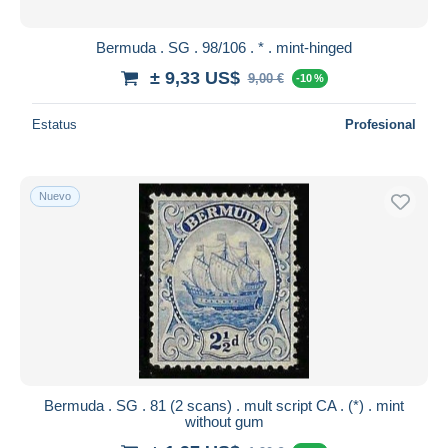
Bermuda . SG . 98/106 . * . mint-hinged
± 9,33 US$
9,00 €
-10 %
Estatus
Profesional
Nuevo
Bermuda . SG . 81 (2 scans) . mult script CA . (*) . mint
without gum