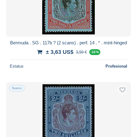
Bermuda . SG . 117b ? (2 scans) . perf. 14 . * . mint-hinged
± 3,63 US$
3,50 €
-10 %
Estatus
Profesional
Nuevo