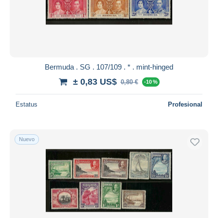
Bermuda . SG . 107/109 . * . mint-hinged
± 0,83 US$
0,80 €
-10 %
Estatus
Profesional
Nuevo