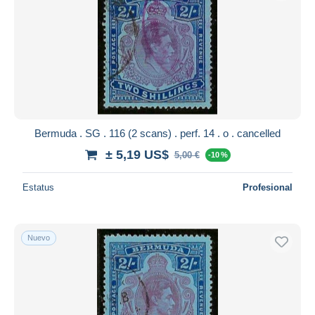
Bermuda . SG . 116 (2 scans) . perf. 14 . o . cancelled
± 5,19 US$
5,00 €
-10 %
Estatus
Profesional
Nuevo