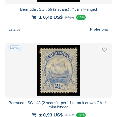
Bermuda . SG . 56 (2 scans) . * . mint-hinged
± 0,42 US$
0,40 €
-10 %
Estatus
Profesional
Nuevo
Bermuda . SG . 48 (2 scans) . perf. 14 . mult crown CA . * .
mint-hinged
± 0,93 US$
0,90 €
-10 %