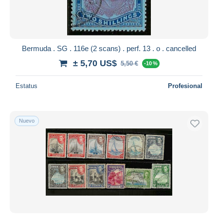
Bermuda . SG . 116e (2 scans) . perf. 13 . o . cancelled
± 5,70 US$
5,50 €
-10 %
Estatus
Profesional
Nuevo