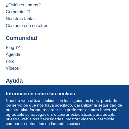
¿Quiénes somos?
Corporate
Nuestras tarifas
Contacte con nosotros
Comunidad
Blog
Agenda
Foro
Vídeos
Ayuda
Centro de ayuda
Información sobre las cookies
Comprar en Delcampe
Nuestra web utiliza cookies con los siguientes fines: prestarle
Vender en Delcampe
los servicios que nos haya solicitado, garantizar la seguridad de
nuestra plataforma, recordar sus preferencias para hacer más
Una página securizada
agradable su navegación, elaborar estadísticas para adaptar
nuestra web a sus necesidades, mostrar vídeos y permitirle
compartir contenidos en las redes sociales.