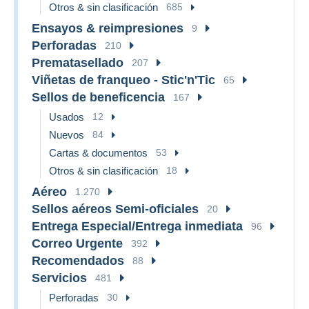
Otros & sin clasificación
685
Ensayos & reimpresiones
9
Perforadas
210
Prematasellado
207
Viñetas de franqueo - Stic'n'Tic
65
Sellos de beneficencia
167
Usados
12
Nuevos
84
Cartas & documentos
53
Otros & sin clasificación
18
Aéreo
1.270
Sellos aéreos Semi-oficiales
20
Entrega Especial/Entrega inmediata
96
Correo Urgente
392
Recomendados
88
Servicios
481
Perforadas
30