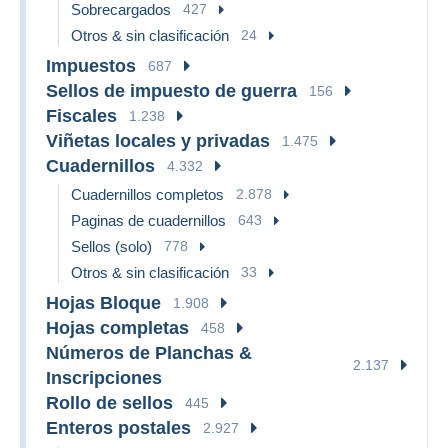
Sobrecargados
427
Otros & sin clasificación
24
Impuestos
687
Sellos de impuesto de guerra
156
Fiscales
1.238
Viñetas locales y privadas
1.475
Cuadernillos
4.332
Cuadernillos completos
2.878
Paginas de cuadernillos
643
Sellos (solo)
778
Otros & sin clasificación
33
Hojas Bloque
1.908
Hojas completas
458
Números de Planchas &
2.137
Inscripciones
Rollo de sellos
445
Enteros postales
2.927