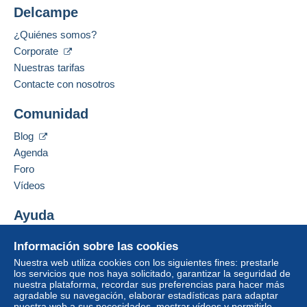
Delcampe
¿Quiénes somos?
Corporate
Nuestras tarifas
Contacte con nosotros
Comunidad
Blog
Agenda
Foro
Vídeos
Ayuda
Centro de ayuda
Información sobre las cookies
Comprar en Delcampe
Nuestra web utiliza cookies con los siguientes fines: prestarle
Vender en Delcampe
los servicios que nos haya solicitado, garantizar la seguridad de
nuestra plataforma, recordar sus preferencias para hacer más
Una página securizada
agradable su navegación, elaborar estadísticas para adaptar
nuestra web a sus necesidades, mostrar vídeos y permitirle