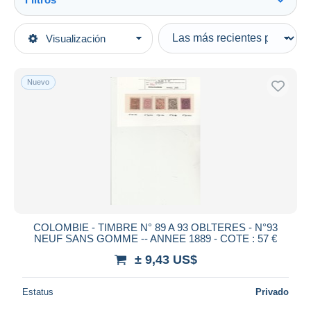
Ver todo
Tipo de venta
Visualización
Categorías principales
Activas
Sellos
Precios fijos
América
Nuevo
Subasta con ofertas
Antigua y Barbuda (1981-...)
Subastas sin pujas
Casa de subastas
Vendidos
Duration
Todas las duraciones
Nuevo desde
Días
COLOMBIE - TIMBRE N° 89 A 93 OBLTERES - N°93
NEUF SANS GOMME -- ANNEE 1889 - COTE : 57 €
Cerrando dentro
horas
de
± 9,43 US$
Precio
Estatus
Privado
De
a
US$
US$