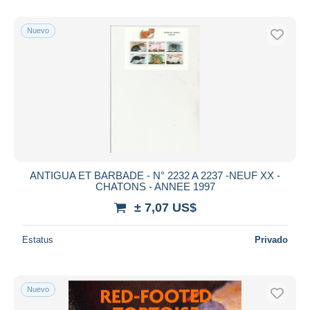
Sólo con descuento
Nuevo
Envío gratis
Métodos de pago
PayPal
Transferencia bancaria
Visa
Mastercard
Bancontact
iDeal
ANTIGUA ET BARBADE - N° 2232 A 2237 -NEUF XX -
CHATONS - ANNEE 1997
Maestro
± 7,07 US$
Deseleccionar todo
Estatus
Privado
Residencia del vendedor
Mundo entero
Nuevo