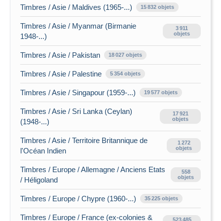
Timbres / Asie / Maldives (1965-...)
15 832 objets
Timbres / Asie / Myanmar (Birmanie
3 911
objets
1948-...)
Timbres / Asie / Pakistan
18 027 objets
Timbres / Asie / Palestine
5 354 objets
Timbres / Asie / Singapour (1959-...)
19 577 objets
Timbres / Asie / Sri Lanka (Ceylan)
17 921
objets
(1948-...)
Timbres / Asie / Territoire Britannique de
1 272
objets
l'Océan Indien
Timbres / Europe / Allemagne / Anciens Etats
558
objets
/ Héligoland
Timbres / Europe / Chypre (1960-...)
35 225 objets
Timbres / Europe / France (ex-colonies &
523 485