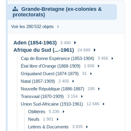
Grande-Bretagne (ex-colonies &
protectorats)
Voir les 280 532 objets
Aden (1854-1963)
3 490
Afrique du Sud (...-1961)
24 689
Cap de Bonne Espérance (1853-1904)
3 456
État libre d'Orange (1868-1909)
1 606
Griqualand Ouest (1874-1879)
31
Natal (1857-1909)
2 405
Nouvelle République (1886-1887)
195
Transvaal (1870-1909)
3 154
Union Sud-Africaine (1910-1961)
12 686
Oblitérés
5 236
Neufs
1 901
Lettres & Documents
3 835