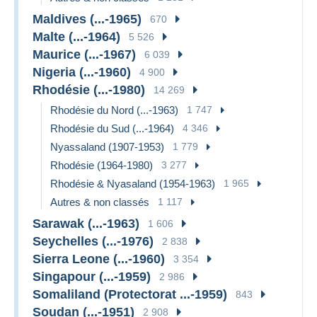
Maldives (...-1965)
670
Malte (...-1964)
5 526
Maurice (...-1967)
6 039
Nigeria (...-1960)
4 900
Rhodésie (...-1980)
14 269
Rhodésie du Nord (...-1963)
1 747
Rhodésie du Sud (...-1964)
4 346
Nyassaland (1907-1953)
1 779
Rhodésie (1964-1980)
3 277
Rhodésie & Nyasaland (1954-1963)
1 965
Autres & non classés
1 117
Sarawak (...-1963)
1 606
Seychelles (...-1976)
2 838
Sierra Leone (...-1960)
3 354
Singapour (...-1959)
2 986
Somaliland (Protectorat ...-1959)
843
Soudan (...-1951)
2 908