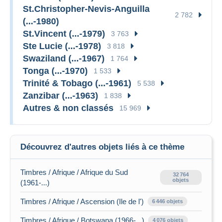
St.Christopher-Nevis-Anguilla
2 782
(...-1980)
St.Vincent (...-1979)
3 763
Ste Lucie (...-1978)
3 818
Swaziland (...-1967)
1 764
Tonga (...-1970)
1 533
Trinité & Tobago (...-1961)
5 538
Zanzibar (...-1963)
1 838
Autres & non classés
15 969
Découvrez d'autres objets liés à ce thème
Timbres / Afrique / Afrique du Sud
32 764
objets
(1961-...)
Timbres / Afrique / Ascension (Ile de l')
6 446 objets
Timbres / Afrique / Botswana (1966-...)
4 076 objets