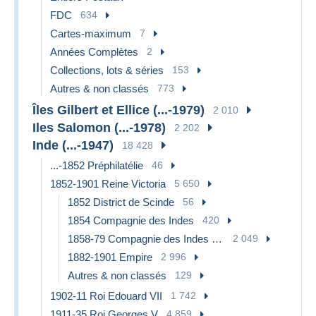
FDC
634
Cartes-maximum
7
Années Complètes
2
Collections, lots & séries
153
Autres & non classés
773
Îles Gilbert et Ellice (...-1979)
2 010
Iles Salomon (...-1978)
2 202
Inde (...-1947)
18 428
...-1852 Préphilatélie
46
1852-1901 Reine Victoria
5 650
1852 District de Scinde
56
1854 Compagnie des Indes
420
1858-79 Compagnie des Indes & Gouvernement de la Reine
2 049
1882-1901 Empire
2 996
Autres & non classés
129
1902-11 Roi Edouard VII
1 742
1911-35 Roi Georges V
4 859