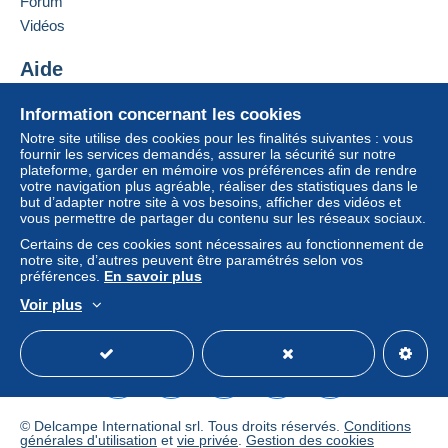
Forum
Vidéos
Aide
Centre d'aide
Information concernant les cookies
Acheter sur Delcampe
Notre site utilise des cookies pour les finalités suivantes : vous
Vendre sur Delcampe
fournir les services demandés, assurer la sécurité sur notre
plateforme, garder en mémoire vos préférences afin de rendre
Un site sécurisé
votre navigation plus agréable, réaliser des statistiques dans le
but d’adapter notre site à vos besoins, afficher des vidéos et
vous permettre de partager du contenu sur les réseaux sociaux.
Certains de ces cookies sont nécessaires au fonctionnement de
notre site, d’autres peuvent être paramétrés selon vos
préférences.
En savoir plus
Voir plus
Français
USD
Mode standard
America/
© Delcampe International srl. Tous droits réservés.
Conditions
générales d'utilisation
et
vie privée
.
Gestion des cookies