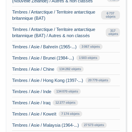
(Nouvelle Zélande) / Autres & non classés
Timbres / Antarctique / Territoire antarctique
6 737
objets
britannique (BAT)
Timbres / Antarctique / Territoire antarctique
317
objets
britannique (BAT) / Autres & non classés
Timbres / Asie / Bahreïn (1965-...)
3 067 objets
Timbres / Asie / Brunei (1984-...)
1 503 objets
Timbres / Asie / Chine
134 282 objets
Timbres / Asie / Hong Kong (1997-...)
20 779 objets
Timbres / Asie / Inde
134 070 objets
Timbres / Asie / Iraq
12 277 objets
Timbres / Asie / Koweït
7 174 objets
Timbres / Asie / Malaysia (1964-...)
27 573 objets