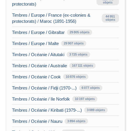
objets
protectorats)
Timbres / Europe / France (ex-colonies &
44 951
objets
protectorats) / Maroc (1891-1956)
Timbres / Europe / Gibraltar
29 805 objets
Timbres / Europe / Malte
29 907 objets
Timbres / Océanie / Aitutaki
3 725 objets
Timbres / Océanie / Australie
167 111 objets
Timbres / Océanie / Cook
10 876 objets
Timbres / Océanie / Fidji (1970-...)
6 077 objets
Timbres / Océanie / Ile Norfolk
10 197 objets
Timbres / Océanie / Kiribati (1979-...)
3 089 objets
Timbres / Océanie / Nauru
3 894 objets