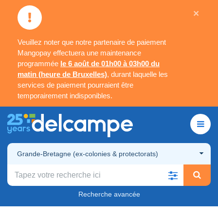
×
Veuillez noter que notre partenaire de paiement
Mangopay effectuera une maintenance
programmée
le 6 août de 01h00 à 03h00 du
matin (heure de Bruxelles)
, durant laquelle les
services de paiement pourraient être
temporairement indisponibles.
Grande-Bretagne (ex-colonies & protectorats)
Recherche avancée