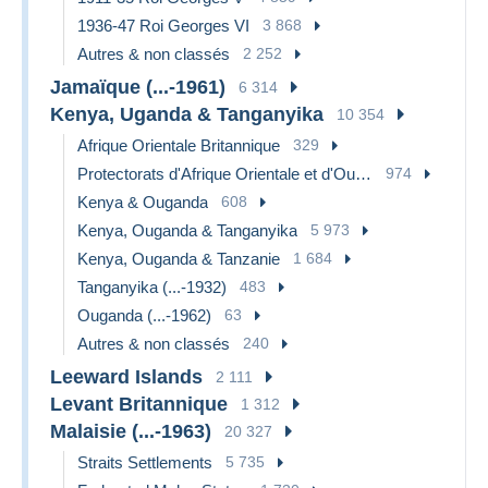
1936-47 Roi Georges VI
3 868
Autres & non classés
2 252
Jamaïque (...-1961)
6 314
Kenya, Uganda & Tanganyika
10 354
Afrique Orientale Britannique
329
Protectorats d'Afrique Orientale et d'Ouganda
974
Kenya & Ouganda
608
Kenya, Ouganda & Tanganyika
5 973
Kenya, Ouganda & Tanzanie
1 684
Tanganyika (...-1932)
483
Ouganda (...-1962)
63
Autres & non classés
240
Leeward Islands
2 111
Levant Britannique
1 312
Malaisie (...-1963)
20 327
Straits Settlements
5 735