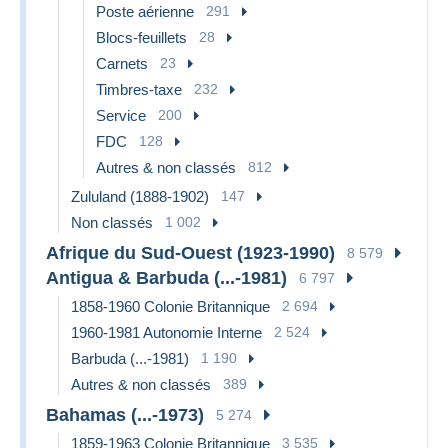
Poste aérienne
291
Blocs-feuillets
28
Carnets
23
Timbres-taxe
232
Service
200
FDC
128
Autres & non classés
812
Zululand (1888-1902)
147
Non classés
1 002
Afrique du Sud-Ouest (1923-1990)
8 579
Antigua & Barbuda (...-1981)
6 797
1858-1960 Colonie Britannique
2 694
1960-1981 Autonomie Interne
2 524
Barbuda (...-1981)
1 190
Autres & non classés
389
Bahamas (...-1973)
5 274
1859-1963 Colonie Britannique
3 535