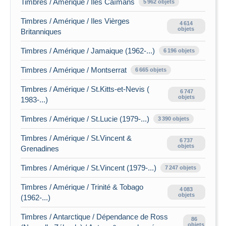
Timbres / Amérique / Iles Caïmans
5 962 objets
Timbres / Amérique / Iles Vièrges
4 614
objets
Britanniques
Timbres / Amérique / Jamaique (1962-...)
6 196 objets
Timbres / Amérique / Montserrat
6 665 objets
Timbres / Amérique / St.Kitts-et-Nevis (
6 747
objets
1983-...)
Timbres / Amérique / St.Lucie (1979-...)
3 390 objets
Timbres / Amérique / St.Vincent &
6 737
objets
Grenadines
Timbres / Amérique / St.Vincent (1979-...)
7 247 objets
Timbres / Amérique / Trinité & Tobago
4 083
objets
(1962-...)
Timbres / Antarctique / Dépendance de Ross
86
objets