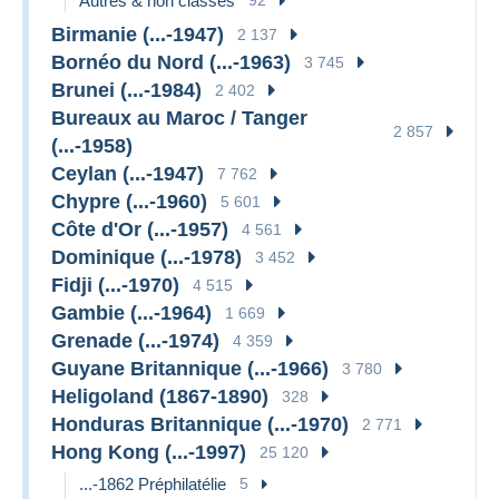
Autres & non classés
Birmanie (...-1947)
2 137
Bornéo du Nord (...-1963)
3 745
Brunei (...-1984)
2 402
Bureaux au Maroc / Tanger
2 857
(...-1958)
Ceylan (...-1947)
7 762
Chypre (...-1960)
5 601
Côte d'Or (...-1957)
4 561
Dominique (...-1978)
3 452
Fidji (...-1970)
4 515
Gambie (...-1964)
1 669
Grenade (...-1974)
4 359
Guyane Britannique (...-1966)
3 780
Heligoland (1867-1890)
328
Honduras Britannique (...-1970)
2 771
Hong Kong (...-1997)
25 120
...-1862 Préphilatélie
5