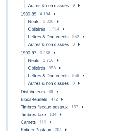
Autres & non classés
9
1980-89
4 194
Neufs
1 320
Oblitérés
1 914
Lettres & Documents
952
Autres & non classés
8
1990-97
3 238
Neufs
1 716
Oblitérés
958
Lettres & Documents
556
Autres & non classés
8
Distributeurs
68
Blocs-feuillets
472
Timbres fiscaux-postaux
137
Timbres-taxe
134
Carnets
119
Entiers Postaux
204