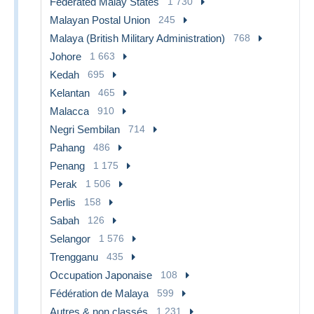
Federated Malay States
1 730
Malayan Postal Union
245
Malaya (British Military Administration)
768
Johore
1 663
Kedah
695
Kelantan
465
Malacca
910
Negri Sembilan
714
Pahang
486
Penang
1 175
Perak
1 506
Perlis
158
Sabah
126
Selangor
1 576
Trengganu
435
Occupation Japonaise
108
Fédération de Malaya
599
Autres & non classés
1 231