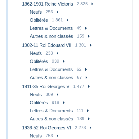
1862-1901 Reine Victoria
2 325
Neufs
256
Oblitérés
1 861
Lettres & Documents
49
Autres & non classés
159
1902-11 Roi Edouard VII
1 301
Neufs
233
Oblitérés
939
Lettres & Documents
62
Autres & non classés
67
1911-35 Roi Georges V
1 477
Neufs
309
Oblitérés
918
Lettres & Documents
111
Autres & non classés
139
1936-52 Roi Georges VI
2 273
Neufs
753