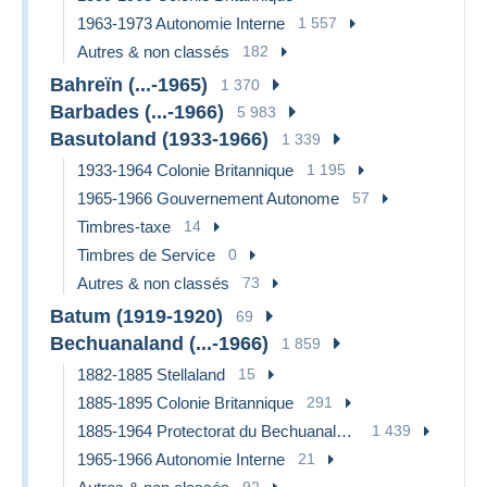
1963-1973 Autonomie Interne
1 557
Autres & non classés
182
Bahreïn (...-1965)
1 370
Barbades (...-1966)
5 983
Basutoland (1933-1966)
1 339
1933-1964 Colonie Britannique
1 195
1965-1966 Gouvernement Autonome
57
Timbres-taxe
14
Timbres de Service
0
Autres & non classés
73
Batum (1919-1920)
69
Bechuanaland (...-1966)
1 859
1882-1885 Stellaland
15
1885-1895 Colonie Britannique
291
1885-1964 Protectorat du Bechuanaland
1 439
1965-1966 Autonomie Interne
21
92