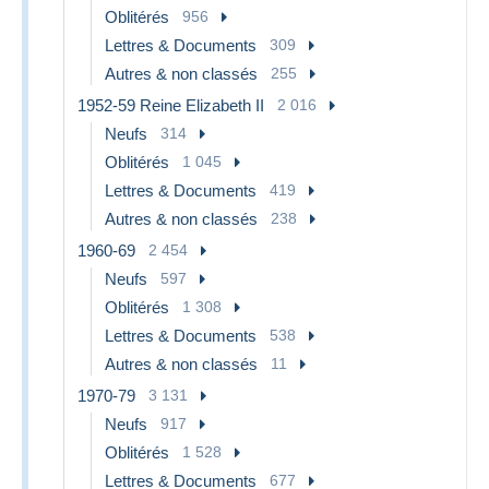
Oblitérés
956
Lettres & Documents
309
Autres & non classés
255
1952-59 Reine Elizabeth II
2 016
Neufs
314
Oblitérés
1 045
Lettres & Documents
419
Autres & non classés
238
1960-69
2 454
Neufs
597
Oblitérés
1 308
Lettres & Documents
538
Autres & non classés
11
1970-79
3 131
Neufs
917
Oblitérés
1 528
Lettres & Documents
677