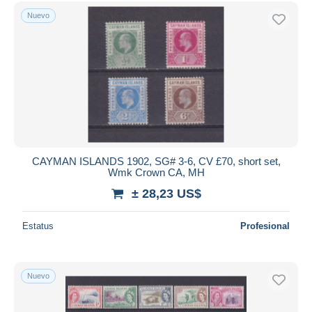
Sólo con descuento
Nuevo
Envío gratis
Métodos de pago
PayPal
Transferencia bancaria
Visa
Mastercard
Bancontact
iDeal
CAYMAN ISLANDS 1902, SG# 3-6, CV £70, short set,
Wmk Crown CA, MH
Maestro
± 28,23 US$
Deseleccionar todo
Estatus
Profesional
Residencia del vendedor
Mundo entero
Nuevo