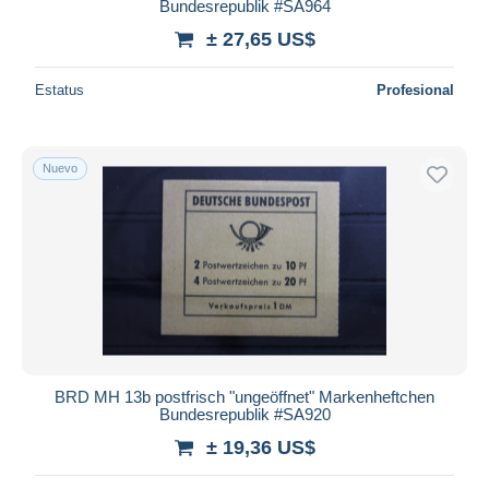
Bundesrepublik #SA964
± 27,65 US$
Estatus
Profesional
Nuevo
BRD MH 13b postfrisch "ungeöffnet" Markenheftchen
Bundesrepublik #SA920
± 19,36 US$