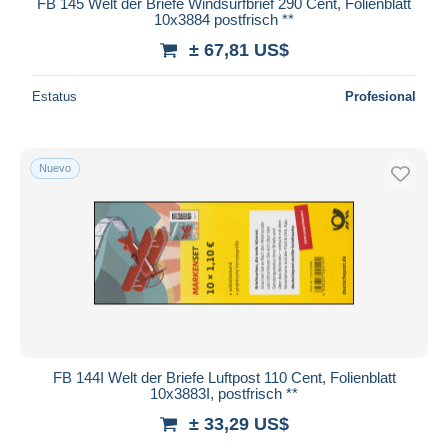
FB 145 Welt der Briefe Windsurfbrief 290 Cent, Folienblatt
10x3884 postfrisch **
± 67,81 US$
Estatus
Profesional
Nuevo
FB 144I Welt der Briefe Luftpost 110 Cent, Folienblatt
10x3883I, postfrisch **
± 33,29 US$