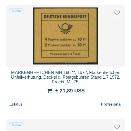
Sólo con descuento
Envío gratis
Nuevo
Métodos de pago
PayPal
Transferencia bancaria
Visa
Mastercard
Bancontact
iDeal
MARKENHEFTCHEN MH 16b **, 1972, Markenheftchen
Maestro
Unfallverhütung, Deckel d, Postgebühren Stand 1.7.1972,
Pracht, Mi. 75.
Deseleccionar todo
± 21,89 US$
Residencia del vendedor
Mundo entero
Estatus
Profesional
Nuevo