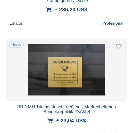
Pracht, gepr. D. Schle
± 236,20 US$
Estatus
Profesional
Nuevo
BRD MH 14e postfrisch "geöffnet" Markenheftchen
Bundesrepublik #SA959
± 23,04 US$