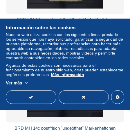
BRD MH 14e postfrisch "geöffnet" Markenheftchen
Bundesrepublik #SA957
Información sobre las cookies
± 23,04 US$
Nuestra web utiliza cookies con los siguientes fines: prestarle
los servicios que nos haya solicitado, garantizar la seguridad de
nuestra plataforma, recordar sus preferencias para hacer más
Estatus
Profesional
agradable su navegación, elaborar estadísticas para adaptar
nuestra web a sus necesidades, mostrar vídeos y permitirle
compartir contenidos en las redes sociales.
Algunas de estas cookies son necesarias para el
Nuevo
funcionamiento de nuestro sitio web, otras pueden establecerse
según sus preferencias.
Más información
Ver más
BRD MH 14c postfrisch "ungeöffnet" Markenheftchen