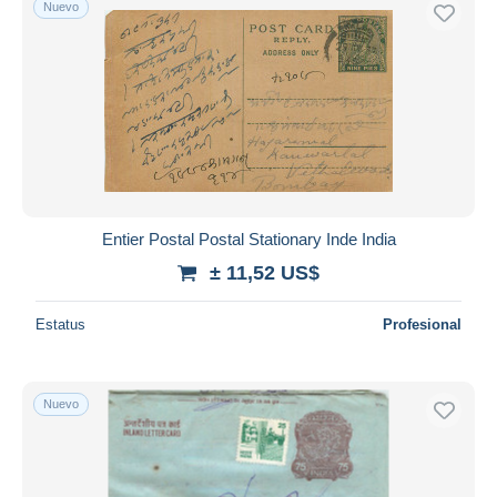
Nuevo
Sólo con descuento
Envío gratis
Métodos de pago
PayPal
Transferencia bancaria
Visa
Mastercard
Bancontact
Entier Postal Postal Stationary Inde India
iDeal
± 11,52 US$
Maestro
Deseleccionar todo
Estatus
Profesional
Residencia del vendedor
Mundo entero
Nuevo