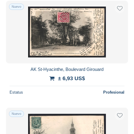
Sólo con descuento
Nuevo
Envío gratis
Métodos de pago
PayPal
Transferencia bancaria
Visa
Mastercard
Bancontact
iDeal
AK St-Hyacinthe, Boulevard Girouard
Maestro
± 6,93 US$
Deseleccionar todo
Estatus
Profesional
Residencia del vendedor
Mundo entero
Nuevo