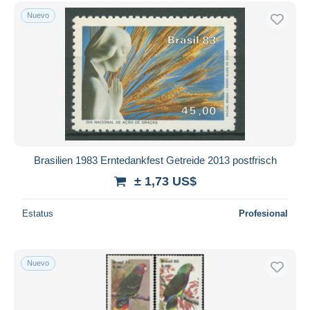
Sólo con descuento
Nuevo
Envío gratis
Métodos de pago
PayPal
Transferencia bancaria
Visa
Mastercard
Bancontact
iDeal
Brasilien 1983 Erntedankfest Getreide 2013 postfrisch
Maestro
± 1,73 US$
Deseleccionar todo
Estatus
Profesional
Residencia del vendedor
Mundo entero
Nuevo