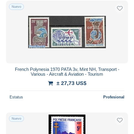
Sólo con descuento
Nuevo
Envío gratis
Métodos de pago
PayPal
Transferencia bancaria
Visa
Mastercard
Bancontact
iDeal
French Polynesia 1970 PATA 3v, Mint NH, Transport -
Various - Aircraft & Aviation - Tourism
Maestro
± 27,73 US$
Deseleccionar todo
Estatus
Profesional
Residencia del vendedor
Mundo entero
Nuevo