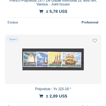
French Polynesia 1977 De Gaulle memorial 1v, Mint NH,
Various - Joint Issues
± 5,78 US$
Estatus
Profesional
Nuevo
Polynésie : Yv 115-18 *
± 2,89 US$