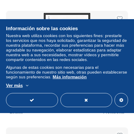
Información sobre las cookies
Nuestra web utiliza cookies con los siguientes fines: prestarle
los servicios que nos haya solicitado, garantizar la seguridad de
nuestra plataforma, recordar sus preferencias para hacer más
agradable su navegación, elaborar estadísticas para adaptar
nuestra web a sus necesidades, mostrar vídeos y permitirle
compartir contenidos en las redes sociales.
Algunas de estas cookies son necesarias para el
funcionamiento de nuestro sitio web, otras pueden establecerse
según sus preferencias.
Más información
91627b Polynesie Polynesia N°71 sainte therese et enfant
jesus Tableau painting Non dentelé imperf ** MNH coin
Ver más
daté
± 132,84 US$
Estatus
Profesional