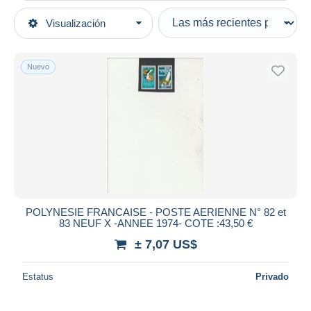
Tipo de venta
Visualización
Categorías principales
Activas
Sellos
Precios fijos
Oceanía
Nuevo
Subasta con ofertas
Polinesia Francesa
Subastas sin pujas
1970-1979
Casa de subastas
Vendidos
Nuevos
Duration
Todas las duraciones
Nuevo desde
Días
POLYNESIE FRANCAISE - POSTE AERIENNE N° 82 et
83 NEUF X -ANNEE 1974- COTE :43,50 €
Cerrando dentro
horas
de
± 7,07 US$
Precio
Estatus
Privado
De
a
US$
US$